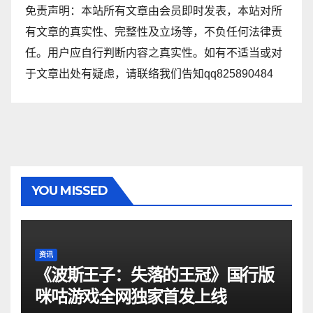
免责声明：本站所有文章由会员即时发表，本站对所
有文章的真实性、完整性及立场等，不负任何法律责
任。用户应自行判断内容之真实性。如有不适当或对
于文章出处有疑虑，请联络我们告知qq825890484
YOU MISSED
资讯
《波斯王子：失落的王冠》国行版
咪咕游戏全网独家首发上线