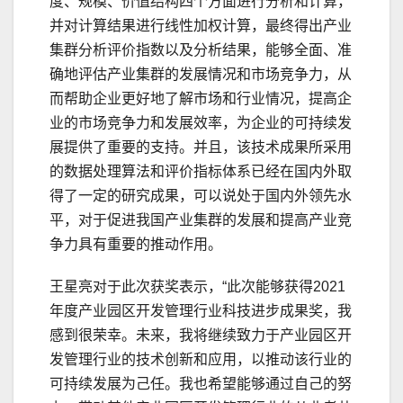
度、规模、价值结构四个方面进行分析和计算，
并对计算结果进行线性加权计算，最终得出产业
集群分析评价指数以及分析结果，能够全面、准
确地评估产业集群的发展情况和市场竞争力，从
而帮助企业更好地了解市场和行业情况，提高企
业的市场竞争力和发展效率，为企业的可持续发
展提供了重要的支持。并且，该技术成果所采用
的数据处理算法和评价指标体系已经在国内外取
得了一定的研究成果，可以说处于国内外领先水
平，对于促进我国产业集群的发展和提高产业竞
争力具有重要的推动作用。
王星亮对于此次获奖表示，“此次能够获得2021
年度产业园区开发管理行业科技进步成果奖，我
感到很荣幸。未来，我将继续致力于产业园区开
发管理行业的技术创新和应用，以推动该行业的
可持续发展为己任。我也希望能够通过自己的努