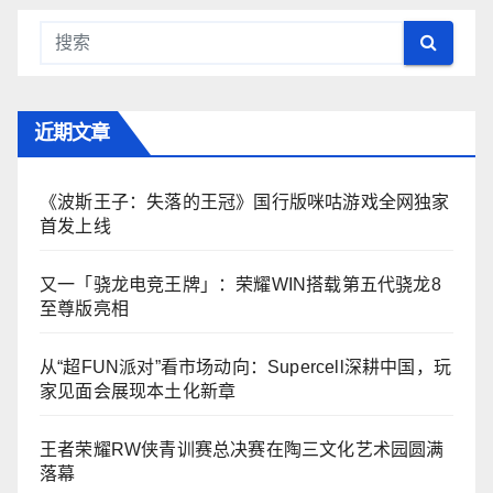
近期文章
《波斯王子：失落的王冠》国行版咪咕游戏全网独家
首发上线
又一「骁龙电竞王牌」：荣耀WIN搭载第五代骁龙8
至尊版亮相
从“超FUN派对”看市场动向：Supercell深耕中国，玩
家见面会展现本土化新章
王者荣耀RW侠青训赛总决赛在陶三文化艺术园圆满
落幕