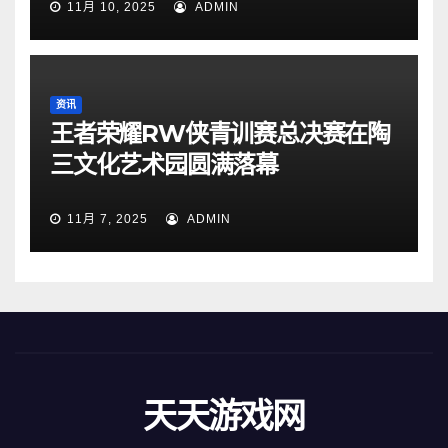
11月 10, 2025
ADMIN
资讯
王者荣耀RW侠青训赛总决赛在陶
三文化艺术园圆满落幕
11月 7, 2025
ADMIN
天天游戏网