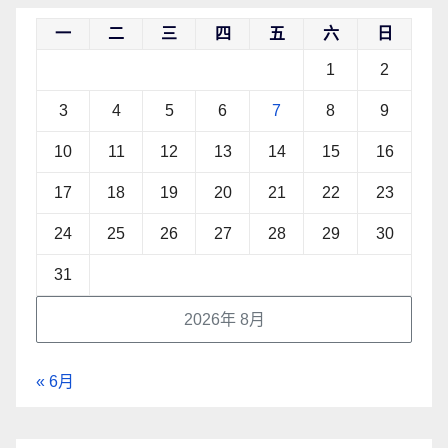
一
二
三
四
五
六
日
1
2
3
4
5
6
7
8
9
10
11
12
13
14
15
16
17
18
19
20
21
22
23
24
25
26
27
28
29
30
31
2026年 8月
« 6月