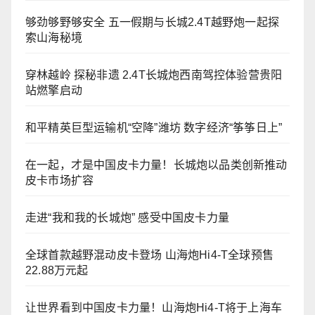
够劲够野够安全 五一假期与长城2.4T越野炮一起探
索山海秘境
穿林越岭 探秘非遗 2.4T长城炮西南驾控体验营贵阳
站燃擎启动
和平精英巨型运输机“空降”潍坊 数字经济“筝筝日上”
在一起，才是中国皮卡力量！长城炮以品类创新推动
皮卡市场扩容
走进“我和我的长城炮” 感受中国皮卡力量
全球首款越野混动皮卡登场 山海炮Hi4-T全球预售
22.88万元起
让世界看到中国皮卡力量！山海炮Hi4-T将于上海车