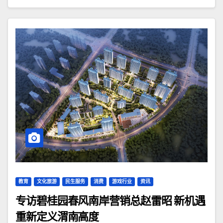
教育
文化旅游
民生服务
消费
游戏行业
资讯
专访碧桂园春风南岸营销总赵雷昭 新机遇
重新定义渭南高度