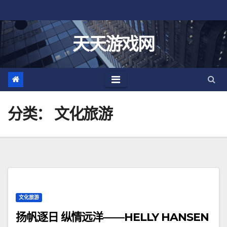
跳
至
内
天天游戏网
容
分类：
文化旅游
文化旅游
扬帆逐日 纵情远洋——HELLY HANSEN