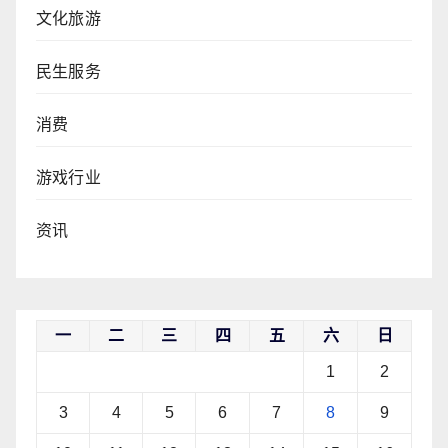
文化旅游
民生服务
消费
游戏行业
资讯
一
二
三
四
五
六
日
1
2
3
4
5
6
7
8
9