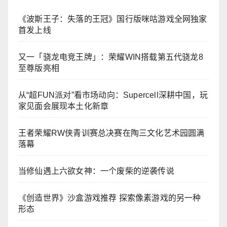
《波斯王子：失落的王冠》国行版咪咕游戏全网独家
首发上线
又一「骁龙电竞王牌」：荣耀WIN搭载第五代骁龙8
至尊版亮相
从“超FUN派对”看市场动向：Supercell深耕中国，玩
家见面会展现本土化新章
王者荣耀RW侠青训赛总决赛在陶三文化艺术园圆满
落幕
当修仙遇上六欲女神：一个废柴的逆袭传说
《创造世界》沙盒游戏推荐 探索像素游戏的另一种
形态