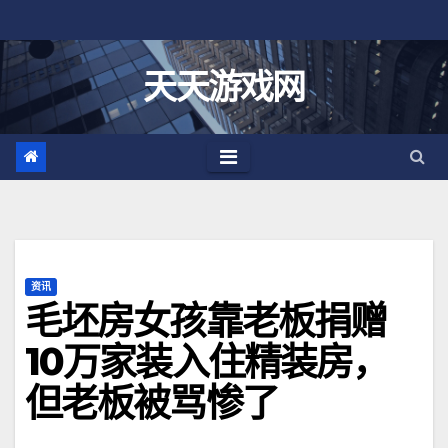
跳
至
内
天天游戏网
容
资讯
毛坯房女孩靠老板捐赠
10万家装入住精装房，
但老板被骂惨了