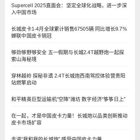
Supercell 2025直面会：坚定全球化战略，进一步深
入中国市场
长城皮卡1-4月全球累计销售67505辆 同比增长9.7%
蝉联中国皮卡销冠
够劲够野够安全 五一假期与长城2.4T越野炮一起探
索山海秘境
穿林越岭 探秘非遗 2.4T长城炮西南驾控体验营贵阳
站燃擎启动
和平精英巨型运输机“空降”潍坊 数字经济“筝筝日上”
在一起，才是中国皮卡力量！长城炮以品类创新推动
皮卡市场扩容
走进“我和我的长城炮” 感受中国皮卡力量