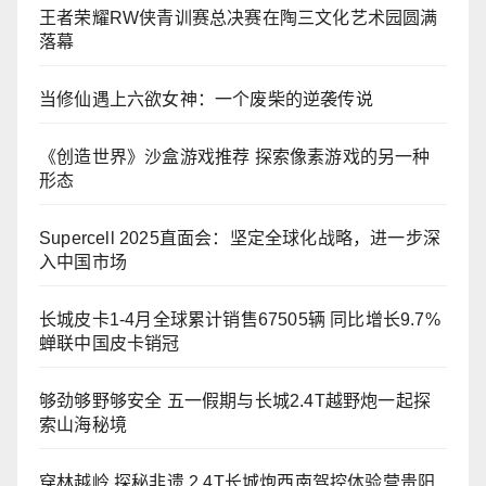
王者荣耀RW侠青训赛总决赛在陶三文化艺术园圆满
落幕
当修仙遇上六欲女神：一个废柴的逆袭传说
《创造世界》沙盒游戏推荐 探索像素游戏的另一种
形态
Supercell 2025直面会：坚定全球化战略，进一步深
入中国市场
长城皮卡1-4月全球累计销售67505辆 同比增长9.7%
蝉联中国皮卡销冠
够劲够野够安全 五一假期与长城2.4T越野炮一起探
索山海秘境
穿林越岭 探秘非遗 2.4T长城炮西南驾控体验营贵阳