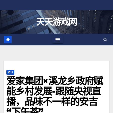
跳
至
内
天天游戏网
容
资讯
爱家集团×溪龙乡政府赋
能乡村发展-跟随央视直
播，品味不一样的安吉
“下午茶”