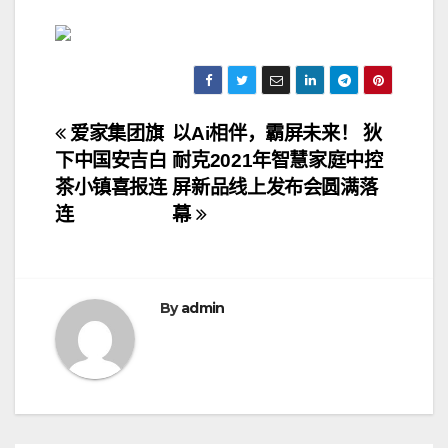
文
爱家集团旗
以Ai相伴，霸屏未来！ 狄
下中国安吉白
耐克2021年智慧家庭中控
章
茶小镇喜报连
屏新品线上发布会圆满落
导
连
幕
航
By
admin