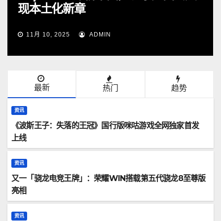
现本土化新章
11月 10, 2025
ADMIN
最新
热门
趋势
资讯
《波斯王子：失落的王冠》国行版咪咕游戏全网独家首发
上线
资讯
又一「骁龙电竞王牌」：荣耀WIN搭载第五代骁龙8至尊版
亮相
资讯