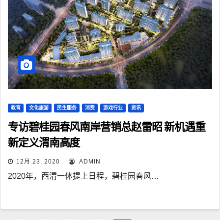
教育
文化旅游
民生服务
消费
游戏行业
资讯
专访碧桂园春风南岸营销总赵雷昭 新机遇重
新定义渭南高度
12月 23, 2020
ADMIN
2020年，西渭一体提上日程，碧桂园春风…