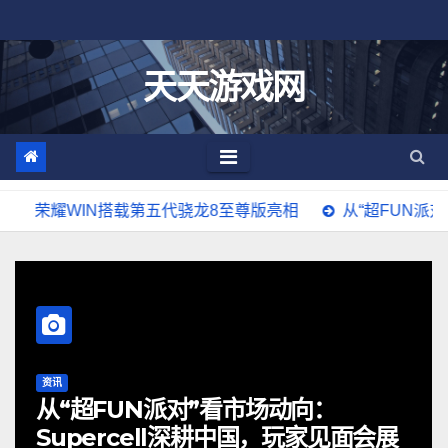
跳
至
内
天天游戏网
容
IN搭载第五代骁龙8至尊版亮相
从“超FUN派对”看市场动
资讯
从“超FUN派对”看市场动向：
Supercell深耕中国，玩家见面会展