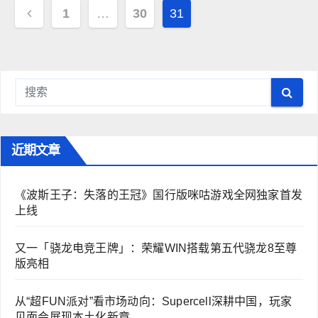
文
1
…
30
31
章
导
航
近期文章
《波斯王子：失落的王冠》国行版咪咕游戏全网独家首发
上线
又一「骁龙电竞王牌」：荣耀WIN搭载第五代骁龙8至尊
版亮相
从“超FUN派对”看市场动向：Supercell深耕中国，玩家
见面会展现本土化新章