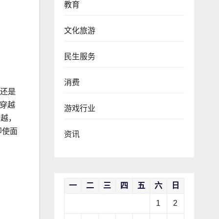
教育
文化旅游
民生服务
消费
，还是
原穿越
游戏行业
穿越，
即使面
资讯
一
二
三
四
五
六
日
1
2