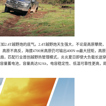
2.4T越野炮的底气。2.4T越野炮天生强大，不论是高原攀爬
原不高反，海拔4700米高原仍可输出400N·m最大扭矩，高
风扇，匹配行业首创越野热管理模式，炎炎夏日即使大负载长途
容量蓄电池，容量高达92Ah，电容稳定性、低温可靠性更高，