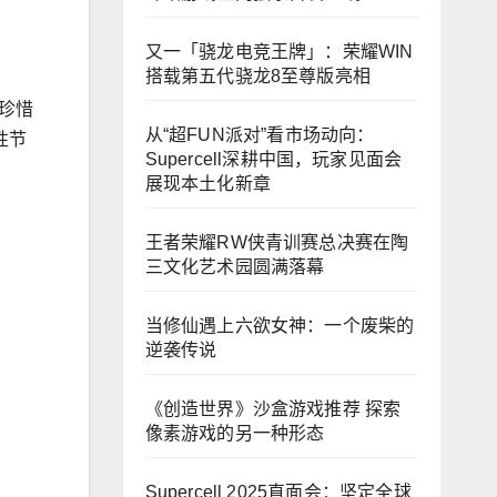
又一「骁龙电竞王牌」：荣耀WIN
搭载第五代骁龙8至尊版亮相
珍惜
从“超FUN派对”看市场动向：
性节
Supercell深耕中国，玩家见面会
展现本土化新章
王者荣耀RW侠青训赛总决赛在陶
三文化艺术园圆满落幕
当修仙遇上六欲女神：一个废柴的
逆袭传说
《创造世界》沙盒游戏推荐 探索
像素游戏的另一种形态
Supercell 2025直面会：坚定全球