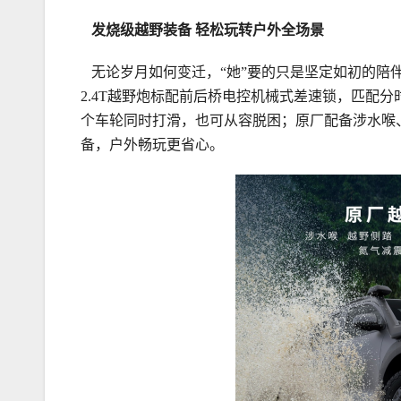
发烧级
越
野装备
轻松玩转户外全场景
无论岁月如何变迁，“她”要的只是坚定如初的陪伴
2.4T越野炮标配前后桥电控机械式差速锁，匹配
个车轮同时打滑，也可从容脱困；原厂配备涉水喉、
备，户外畅玩更省心。