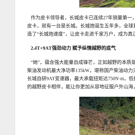
作为皮卡领导者，长城皮卡已连续27年销量第一，
皮卡，就有一台是长城。长城炮诞生五年多，全球累
造了“长城炮速度”，让皮卡走进千家万户，成为真
2
.4
T+
9
AT
强劲动力
赋予纵情越野的底气
“她”，蕴含强大能量自成锋芒，正如越野的本质是挑战
柴油发动机最大净功率135kW，堪称国产柴油动力天
长城自研9AT变速器，最大承载扭矩达750N·m，
的越野皮卡相伴，能让你更加从容地征服户外山海