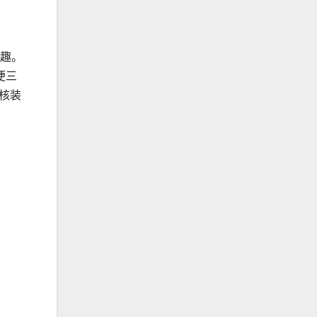
乐趣。
便三
硬核装