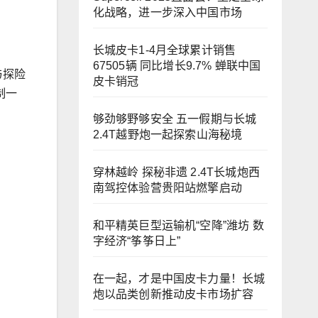
化战略，进一步深入中国市场
长城皮卡1-4月全球累计销售
67505辆 同比增长9.7% 蝉联中国
与探险
皮卡销冠
制一
够劲够野够安全 五一假期与长城
2.4T越野炮一起探索山海秘境
穿林越岭 探秘非遗 2.4T长城炮西
南驾控体验营贵阳站燃擎启动
和平精英巨型运输机“空降”潍坊 数
字经济“筝筝日上”
在一起，才是中国皮卡力量！长城
炮以品类创新推动皮卡市场扩容