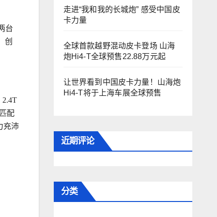
走进“我和我的长城炮” 感受中国皮
卡力量
两台
，创
全球首款越野混动皮卡登场 山海
炮Hi4-T全球预售22.88万元起
让世界看到中国皮卡力量！山海炮
Hi4-T将于上海车展全球预售
.4T
；匹配
力充沛
近期评论
分类