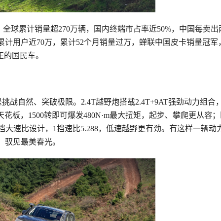
全球累计销量超270万辆，国内终端市占率近50%，中国每卖出
计用户近70万，累计52个月销量过万，蝉联中国皮卡销量冠军
正的国民车。
自然、突破极限。2.4T越野炮搭载2.4T+9AT强劲动力组合，2
花板，1500转即可爆发480N·m最大扭矩，起步、攀爬更从容
低挡大速比设计，1挡速比5.288，低速越野更有劲。有这样一辆动
，驭见最美春光。