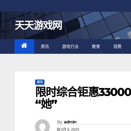
跳
至
内
天天游戏网
容
资讯
游戏行业
教育
消费
资讯
限时综合钜惠3300
“她”
By
admin
3月 8, 2025