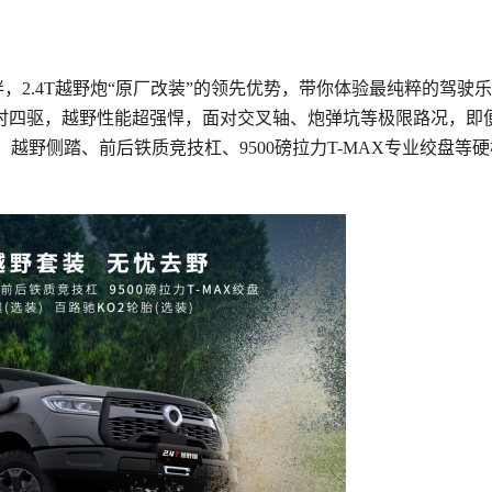
，2.4T越野炮“原厂改装”的领先优势，带你体验最纯粹的驾驶
分时四驱，越野性能超强悍，面对交叉轴、炮弹坑等极限路况，即
越野侧踏、前后铁质竞技杠、9500磅拉力T-MAX专业绞盘等