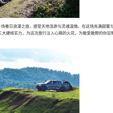
一场春日浪漫之旅，感受天地浩渺与灵魂温情。在这场充满甜蜜
全三大硬核实力，为这次旅行注入心跳的火花，为敢爱敢野的你定