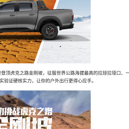
车曾登顶虎克之路金刚坡，征服世界公路海拔最高的拉琼拉垭口、
…真实验证硬核实力，让你的户外出行更得心应手。