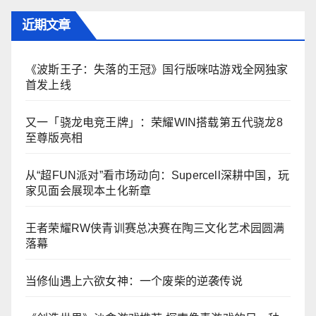
近期文章
《波斯王子：失落的王冠》国行版咪咕游戏全网独家
首发上线
又一「骁龙电竞王牌」：荣耀WIN搭载第五代骁龙8
至尊版亮相
从“超FUN派对”看市场动向：Supercell深耕中国，玩
家见面会展现本土化新章
王者荣耀RW侠青训赛总决赛在陶三文化艺术园圆满
落幕
当修仙遇上六欲女神：一个废柴的逆袭传说