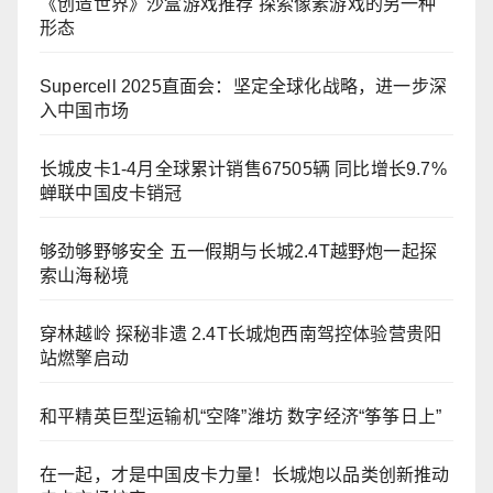
《创造世界》沙盒游戏推荐 探索像素游戏的另一种
形态
Supercell 2025直面会：坚定全球化战略，进一步深
入中国市场
长城皮卡1-4月全球累计销售67505辆 同比增长9.7%
蝉联中国皮卡销冠
够劲够野够安全 五一假期与长城2.4T越野炮一起探
索山海秘境
穿林越岭 探秘非遗 2.4T长城炮西南驾控体验营贵阳
站燃擎启动
和平精英巨型运输机“空降”潍坊 数字经济“筝筝日上”
在一起，才是中国皮卡力量！长城炮以品类创新推动