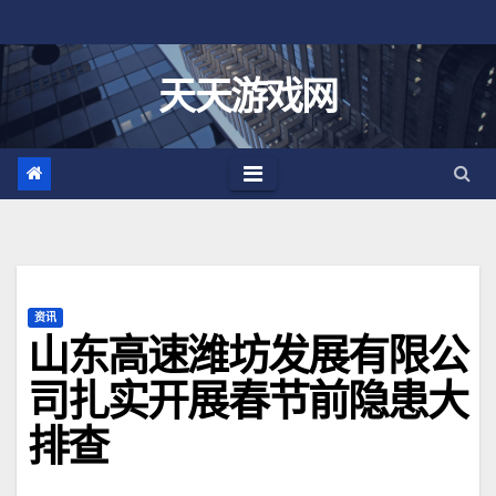
跳
至
内
天天游戏网
容
资讯
山东高速潍坊发展有限公
司扎实开展春节前隐患大
排查