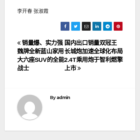
李开春 张淑霞
文
销量爆、实力强
国内出口销量双冠王
魏牌全新蓝山家用
长城炮加速全球化布局
章
大六座SUV的全能
2.4T乘用炮于智利燃擎
导
战士
上市
航
By
admin