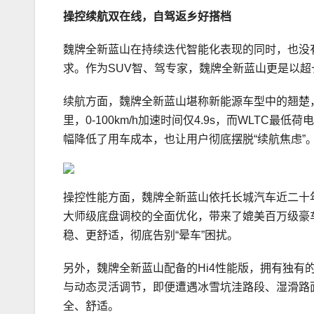
操控续航双在线，自驾返乡好搭档
魏牌全新蓝山在持续迭代智能化表现的同时，也没
求。作为SUV智、驾专家，魏牌全新蓝山更是以
续航方面，魏牌全新蓝山堪称新能源车型中的翘楚，
里，0-100km/h加速时间仅4.9s，而WLTC最低
幅降低了用车成本，也让用户彻底摆脱“续航焦虑”
操控性能方面，魏牌全新蓝山依托长城汽车近二十
大师级底盘调校的全面优化，带来了媲美百万级豪车
稳、更舒适，彻底告别“晕车”困扰。
另外，魏牌全新蓝山配备的Hi4性能版，拥有独有
与动态灵活调节，即便遭遇冰雪坑洼路段、湿滑路
全、舒适。