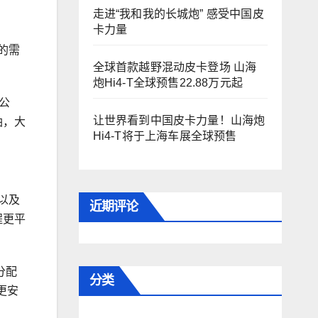
走进“我和我的长城炮” 感受中国皮
卡力量
的需
全球首款越野混动皮卡登场 山海
炮Hi4-T全球预售22.88万元起
公
让世界看到中国皮卡力量！山海炮
油，大
Hi4-T将于上海车展全球预售
以及
近期评论
程更平
分配
分类
更安