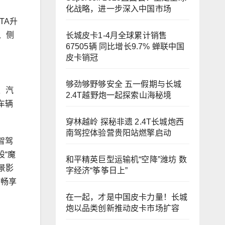
化战略，进一步深入中国市场
TA升
、侧
长城皮卡1-4月全球累计销售
67505辆 同比增长9.7% 蝉联中国
皮卡销冠
够劲够野够安全 五一假期与长城
、汽
2.4T越野炮一起探索山海秘境
车辆
穿林越岭 探秘非遗 2.4T长城炮西
南驾控体验营贵阳站燃擎启动
智驾
“魔
和平精英巨型运输机“空降”潍坊 数
景影
字经济“筝筝日上”
可畅享
在一起，才是中国皮卡力量！长城
炮以品类创新推动皮卡市场扩容