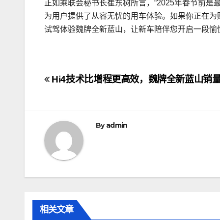
正如乘联会秘书长崔东树所言，“2025年春节前是
为用户提供了从容无忧的用车体验。如果你正在为
试驾体验魏牌全新蓝山，让新车陪伴您开启一段愉
文
Hi4技术比增程更高效，魏牌全新蓝山销
章
导
By
admin
航
相关文章