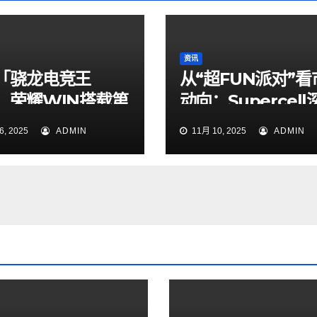
资讯
「骁龙电竞王
从“超FUN派对”看
：荣耀WIN搭载第
动向：Supercell
骁龙8至尊版亮相
中国，玩家见面会
, 2025
ADMIN
11月 10, 2025
ADMIN
本土化新章