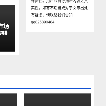
律责任。用户应自行判断内容之真
实性。如有不适当或对于文章出处
有疑虑，请联络我们告知
qq825890484
市场
深耕
展现