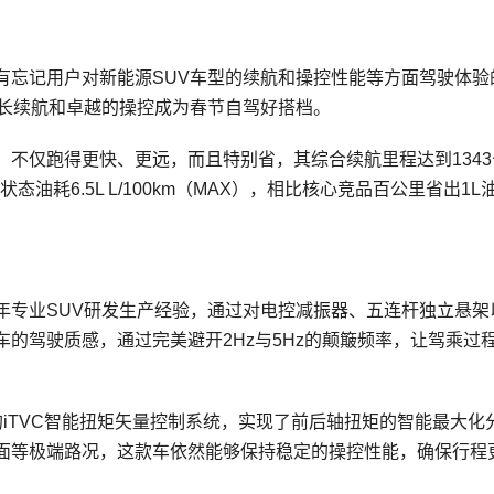
有忘记用户对新能源SUV车型的续航和操控性能等方面驾驶体验
超长续航和卓越的操控成为春节自驾好搭档。
不仅跑得更快、更远，而且特别省，其综合续航里程达到1343
荷电状态油耗6.5L L/100km（MAX），相比核心竞品百公里省出1L
。
年专业SUV研发生产经验，通过对电控减振器、五连杆独立悬架
的驾驶质感，通过完美避开2Hz与5Hz的颠簸频率，让驾乘过
的iTVC智能扭矩矢量控制系统，实现了前后轴扭矩的智能最大化
面等极端路况，这款车依然能够保持稳定的操控性能，确保行程