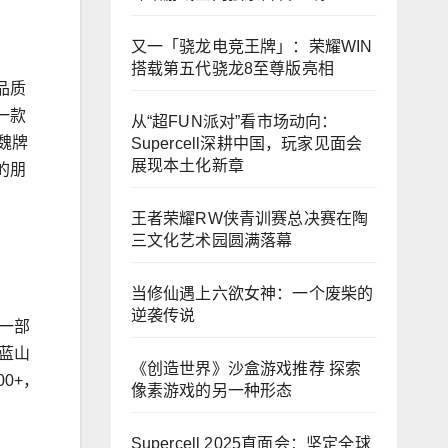
又一「骁龙电竞王牌」：荣耀WIN
搭载第五代骁龙8至尊版亮相
品质
一款
从“超FUN派对”看市场动向：
魏牌
Supercell深耕中国，玩家见面会
展现本土化新章
的朋
王者荣耀RW侠青训赛总决赛在陶
三文化艺术园圆满落幕
当修仙遇上六欲女神：一个废柴的
逆袭传说
一部
蓝山
《创造世界》沙盒游戏推荐 探索
0+，
像素游戏的另一种形态
Supercell 2025直面会：坚定全球