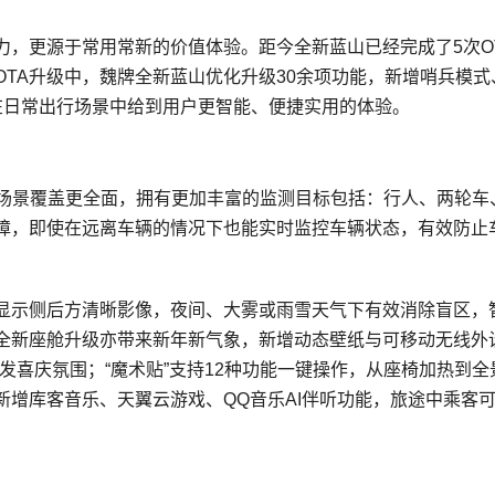
力，更源于常用常新的价值体验。距今全新蓝山已经完成了5次O
TA升级中，魏牌全新蓝山优化升级30余项功能，新增哨兵模式
在日常出行场景中给到用户更智能、便捷实用的体验。
，场景覆盖更全面，拥有更加丰富的监测目标包括：行人、两轮车
障，即使在远离车辆的情况下也能实时监控车辆状态，有效防止
D显示侧后方清晰影像，夜间、大雾或雨雪天气下有效消除盲区，
全新座舱升级亦带来新年新气象，新增动态壁纸与可移动无线外设
发喜庆氛围；“魔术贴”支持12种功能一键操作，从座椅加热到全
增库客音乐、天翼云游戏、QQ音乐AI伴听功能，旅途中乘客