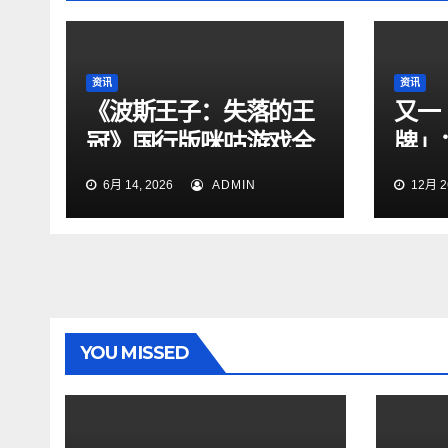
资讯
资讯
《波斯王子：失落的王
又一
冠》国行版咪咕游戏全
牌」
网独家首发上线
五代
6月 14, 2026
ADMIN
12月 26
YOU MISSED