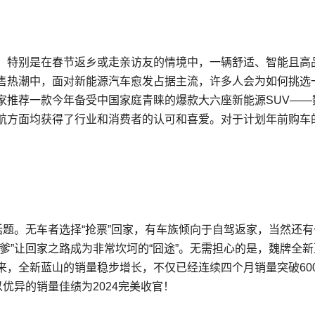
。特别是在春节返乡或走亲访友的情境中，一辆舒适、智能且高
售热潮中，面对新能源汽车愈发占据主流，许多人会为如何挑选
家推荐一款今年备受中国家庭青睐的爆款大六座新能源SUV——
航方面均获得了行业和消费者的认可和喜爱。对于计划年前购车
话题。无车者选择“抢票”回家，有车族倾向于自驾返家，当然还有
爹”让回家之路成为非常坎坷的“囧途”。无需担心的是，魏牌全新
，全新蓝山的销量稳步增长，不仅已经连续四个月销量突破600
，以优异的销量佳绩为2024完美收官！