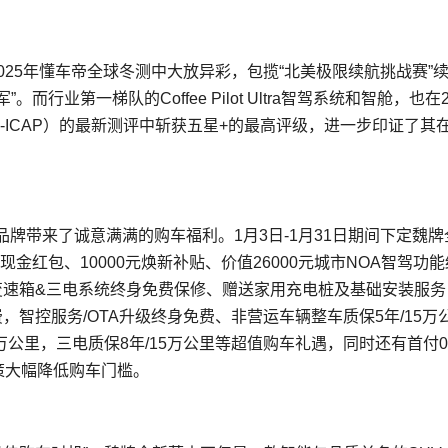
025年懂车帝全球冬测中大放异彩，包揽“北美极限续航挑战赛”
行业第一梯队的Coffee Pilot Ultra智驾系统和智舱，也在2
-ICAP）的最新测评中斩获五星+的最高评级，进一步印证了其
牌带来了诚意满满的购车福利。1月3日-1月31日期间下定魏牌
现金红包、10000元焕新补贴、价值26000元城市NOA智驾功
变速箱&三电系统终身免费保修、赠送家用充电桩及基础安装服务
智控服务/OTA升级终身免费、非营运车辆整车质保5年/15万
0万公里，三电质保8年/15万公里等超值购车礼遇，同时还有首付0
策大幅降低购车门槛。