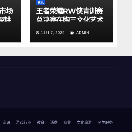
资讯
看市场
王者荣耀RW侠青训赛
l深耕
总决赛在陶三文化艺术
展现
园圆满落幕
11月 7, 2025
ADMIN
资讯
游戏行业
教育
消费
商业
文化旅游
民生服务