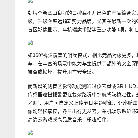
魏牌全新蓝山良好的口碑离不开出色的产品综合实
级，升级频率远超新势力品牌。尤其在最新一次的O
盲区影像显示、车机端魔术贴等重点功能9项，将
如360°视觉覆盖的哨兵模式，相比竞品对象更多
车，在丰富的场景中能为车主提供了额外的安全保
被盗或损坏，提升用车安全感。
而新增的侧盲区影像功能则通过仪表盘或SR-HU
传感器遮挡报警更在复杂路况中护航驾驶稳定性。
术贴”，用户可自定义上传节日主题壁纸，让座舱焕
像均轻松掌控，冬日出行更从容。车机娱乐系统还新
高清云游戏或高品质音乐，乐趣相伴。