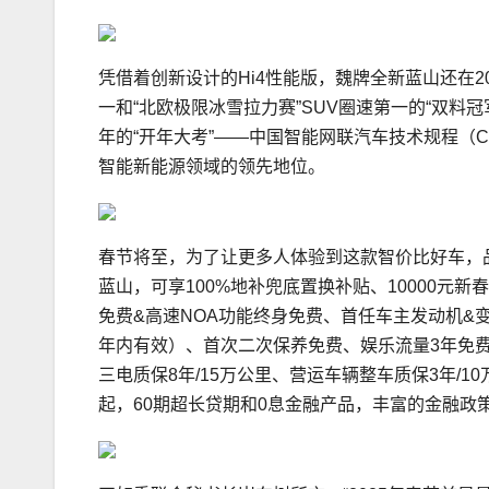
凭借着创新设计的Hi4性能版，魏牌全新蓝山还在2
一和“北欧极限冰雪拉力赛”SUV圈速第一的“双料冠军”。而
年的“开年大考”——中国智能网联汽车技术规程（C
智能新能源领域的领先地位。
春节将至，为了让更多人体验到这款智价比好车，品
蓝山，可享100%地补兜底置换补贴、10000元新春
免费&高速NOA功能终身免费、首任车主发动机&
年内有效）、首次二次保养免费、娱乐流量3年免费，
三电质保8年/15万公里、营运车辆整车质保3年/1
起，60期超长贷期和0息金融产品，丰富的金融政