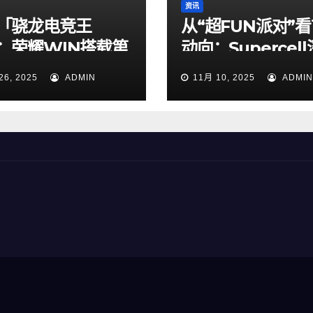
资讯
「骁龙电竞王
从“超FUN派对”
：荣耀WIN搭载第
动向：Supercel
骁龙8至尊版亮相
中国，玩家见面会
26, 2025
ADMIN
11月 10, 2025
ADMIN
本土化新章