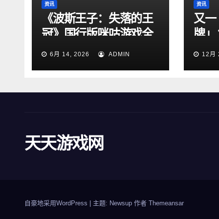
资讯
资讯
《波斯王子：失落的王
又一
冠》国行版咪咕游戏全
牌」
网独家首发上线
五代
6月 14, 2026
ADMIN
12月 
天天游戏网
自豪地采用WordPress
|
主题: Newsup 作者
Themeansar