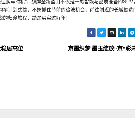
最佳购车时机”。魏牌全新蓝山不仅是一款智能与品质兼备的SUV
购车计划犹豫，不妨抓住节前的这波机会，前往附近的长城智选
悦的归途旅程，踏踏实实过好年！
量稳居高位
京墨织梦 墨玉绽放“京”彩