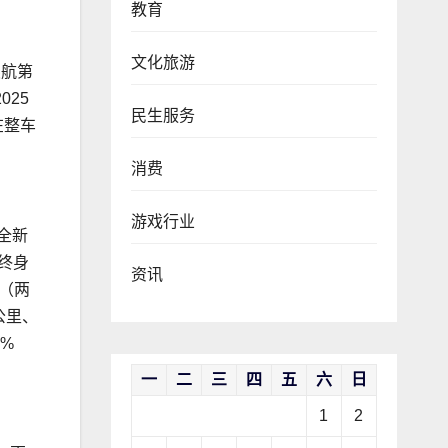
教育
文化旅游
续航第
025
民生服务
在整车
消费
游戏行业
全新
能终身
资讯
（两
公里、
%
一
二
三
四
五
六
日
1
2