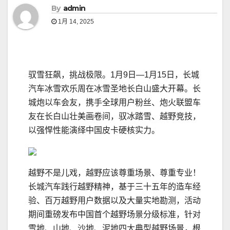
By
admin
1月 14, 2025
驭雪狂飙，挑战极限。1月9日—1月15日，长城
汽车冰雪欢乐周在冰雪圣地长白山盛大开幕。长
城炮以车会友，携手全球用户粉丝、炮火联盟车
友在长白山壮美画卷间，驭冰踏雪、越野竞技，
以强悍性能演绎中国皮卡硬核实力。
越野不是儿戏，越野应该尊重场景、尊重专业！
长城汽车践行越野精神，基于三十五年的造车经
验、百万越野用户数据以及大量实地勘测，活动
期间重磅发布中国首个越野场景分级标准，针对
雪地、山地、沙地、泥地四大典型越野场景，根