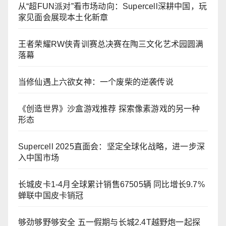
从“超FUN派对”看市场动向：Supercell深耕中国，玩
家见面会展现本土化新章
王者荣耀RW侠青训赛总决赛在陶三文化艺术园圆满
落幕
当修仙遇上六欲女神：一个废柴的逆袭传说
《创造世界》沙盒游戏推荐 探索像素游戏的另一种
形态
Supercell 2025直面会：坚定全球化战略，进一步深
入中国市场
长城皮卡1-4月全球累计销售67505辆 同比增长9.7%
蝉联中国皮卡销冠
够劲够野够安全 五一假期与长城2.4T越野炮一起探