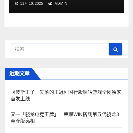
11月 10, 2025
ADMIN
近期文章
《波斯王子：失落的王冠》国行版咪咕游戏全网独家
首发上线
又一「骁龙电竞王牌」：荣耀WIN搭载第五代骁龙8
至尊版亮相