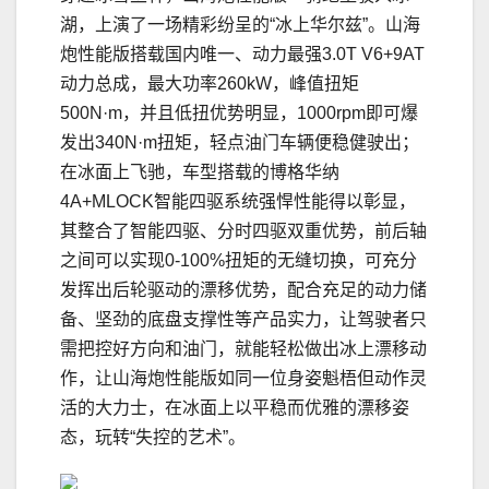
湖，上演了一场精彩纷呈的“冰上华尔兹”。山海
炮性能版搭载国内唯一、动力最强3.0T V6+9AT
动力总成，最大功率260kW，峰值扭矩
500N·m，并且低扭优势明显，1000rpm即可爆
发出340N·m扭矩，轻点油门车辆便稳健驶出；
在冰面上飞驰，车型搭载的博格华纳
4A+MLOCK智能四驱系统强悍性能得以彰显，
其整合了智能四驱、分时四驱双重优势，前后轴
之间可以实现0-100%扭矩的无缝切换，可充分
发挥出后轮驱动的漂移优势，配合充足的动力储
备、坚劲的底盘支撑性等产品实力，让驾驶者只
需把控好方向和油门，就能轻松做出冰上漂移动
作，让山海炮性能版如同一位身姿魁梧但动作灵
活的大力士，在冰面上以平稳而优雅的漂移姿
态，玩转“失控的艺术”。