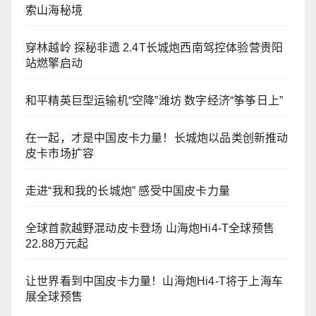
索山海秘境
穿林越岭 探秘非遗 2.4T长城炮西南驾控体验营贵阳
站燃擎启动
和平精英巨型运输机“空降”潍坊 数字经济“筝筝日上”
在一起，才是中国皮卡力量！长城炮以品类创新推动
皮卡市场扩容
走进“我和我的长城炮” 感受中国皮卡力量
全球首款越野混动皮卡登场 山海炮Hi4-T全球预售
22.88万元起
让世界看到中国皮卡力量！山海炮Hi4-T将于上海车
展全球预售