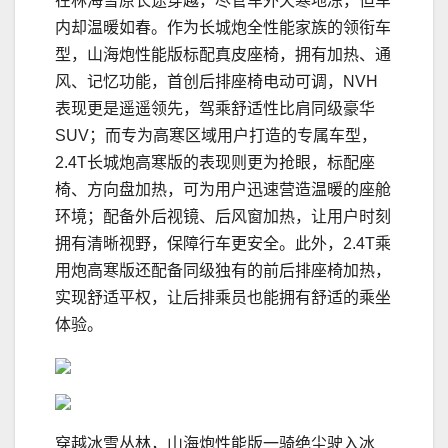
在林海雪原长途穿越，尽管车外天寒地冻，但车
内却温暖如春。作为长城炮全性能家族的领衔车
型，山海炮性能版标配真皮座椅，拥有加热、通
风、记忆功能，首创后排座椅电动可调，NVH
表现更是遥遥领先，驾乘舒适性比肩同级豪华
SUV；而专为高寒区域用户打造的专属车型，
2.4T长城炮高寒版的表现则更为抢眼，标配座
椅、方向盘加热，可为用户迅速营造温暖的座舱
环境；配备外后视镜、后风窗加热，让用户时刻
拥有清晰视野，保障行车更安全。此外，2.4T乘
用炮高寒版还配备同级独有的前后排座椅加热，
实现舒适平权，让后排乘员也能拥有舒适的乘坐
体验。
穿越冰雪丛林，山海炮性能版一骑绝尘驶入冰