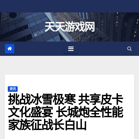
跳
至
内
天天游戏网
容
资讯
挑战冰雪极寒 共享皮卡
文化盛宴 长城炮全性能
家族征战长白山