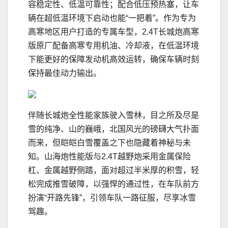
容稳定性、低温可靠性；配合低压预热塞，让车
辆在超低温环境下启动也能“一把着”。作为专为
高寒地区用户打造的专属车型，2.4T长城炮高寒
版原厂配备高寒专用机油、冷却液，在低温环境
下能更好的保障发动机高效运转，确保车辆时刻
保持最佳动力输出。
伴随长城炮全性能家族驶入雪林，目之所及尽是
雪的纯净、山的巍峨，北国风光的磅礴大气扑面
而来，但皑皑白雪覆盖之下也隐藏着神秘与未
知。山海炮性能版与2.4T越野炮采用金属保险
杠、金属越野侧踏，面对超过半米厚的积雪，轻
松完成推雪破障，以强悍的通过性，在车队前方
扮演“开路先锋”，引领车队一路征服，尽享冰雪
驾趣。