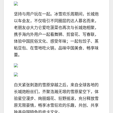
坚持与用户玩在一起。冰雪欢乐周期间，长城炮
以车会友，不仅吸引不同圈层的达人慕名而来，
老朋友@大力仑爱吃菠菜也再次与长城炮相聚，
携手海内外用户一起看舞狮、剪窗花、写春联，
体验中国民俗文化、感受年味；一起包饺子、蒸
粘豆包、在雪地吃火锅，品味中国美食、畅享味
蕾。
白天紧张刺激的雪原穿越之后，来自全球各地的
长城炮粉丝们，齐聚浩瀚无垠的雪原星空下，体
验星空漫步、绚丽烟花、狂野摇滚，充分释放雪
原无限豪情，畅享冰雪狂欢的乐趣，共创、共享
独具中国特色的皮卡文化。