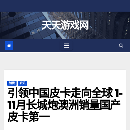
跳
至
内
天天游戏网
容
消费
资讯
引领中国皮卡走向全球 1-
11月长城炮澳洲销量国产
皮卡第一