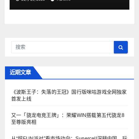
近期文章
《波斯王子：失落的王冠》国行版咪咕游戏全网独家
首发上线
又一「骁龙电竞王牌」：荣耀WIN搭载第五代骁龙8
至尊版亮相
从“超FUN派对”看市场动向：Supercell深耕中国，玩