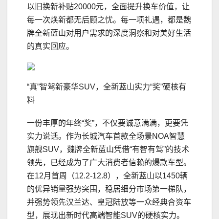
以旧换新补贴20000元，全面提升换车价值，让
每一次焕新都无后顾之忧。每一项礼遇，都是魏
牌全新蓝山对用户需求的深度洞察和对美好生活
的真实回应。
“真”智驾新豪华SUV，全新蓝山实力“奖”硬核有
料
一份丰厚的年终“奖”，不仅要诚意满满，更要凭
实力说话。作为长城汽车首款全场景NOA智慧
旗舰SUV，魏牌全新蓝山凭借“有智有驾”的技术
领先，已经成为了广大消费者信赖的爆款车型。
在12月首周（12.2-12.8），全新蓝山以1450辆
的优异销量强势突围，稳居细分市场第一梯队，
并强势领先汉兰达、皇冠陆放等一众经典合资车
型，展现出新时代高端智能SUV的硬核实力。