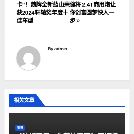
卡”！魏牌全新蓝山荣
健将 2.4T商用炮让
章
获2024轩辕奖年度十
你创富圆梦快人一
导
佳车型
步
航
By
admin
相关文章
资讯