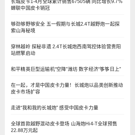
长城皮卡1-4月全球累计销售67505辆 同比增长9.7%
蝉联中国皮卡销冠
够劲够野够安全 五一假期与长城2.4T越野炮一起探
索山海秘境
穿林越岭 探秘非遗 2.4T长城炮西南驾控体验营贵阳
站燃擎启动
和平精英巨型运输机“空降”潍坊 数字经济“筝筝日上”
在一起，才是中国皮卡力量！长城炮以品类创新推动
皮卡市场扩容
走进“我和我的长城炮” 感受中国皮卡力量
全球首款越野混动皮卡登场 山海炮Hi4-T全球预售
22.88万元起