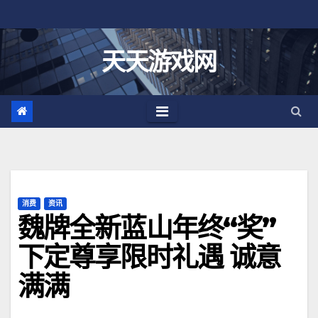
跳
至
内
天天游戏网
容
消费
资讯
魏牌全新蓝山年终“奖”
下定尊享限时礼遇 诚意
满满