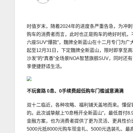
时值岁末，随着2024年的进度条严重告急，为冲
购车的消费者而言，此时也正是购车的绝好时机，
六座SUV“爆款”，魏牌全新蓝山在十二月专门为广
起至12月31日，下定魏牌全新蓝山，限时即享至高
沙发”的“真香”全场景NOA智慧旗舰SUV，同时
享便捷舒适生活。
不玩套路 0息、0手续费超低购车门槛诚意满满
双十二临近，各种攻略、福利铺天盖地而来。懂促
的。此次诚挚献上“0息畅开全新蓝山”，最低首付8.
金融方案，也为消费者提供了更为灵活、更具性价比
5000元抵8000元购车现金礼、5000元选装礼、