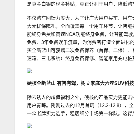
是真金白银的现金补贴，真正让利于用户，降低购
不仅购车回馈力度大，为了让广大用户买车、用车
大无忧保障礼，全面覆盖每一个用车环节，让智能豪华
能终身免费和高速NOA功能终身免费，让智能驾驶成
免费、3年免费娱乐流量，为消费者打造全面进化
买全新蓝山可获赠二次免费保养（首保、二保）、首
速箱、三电系统）终身免费保修、智能家用充电桩
硬核
全新
蓝山
有智有驾
，
树立家庭大六座SUV科
除去诱人的超值福利之外，硬核的产品实力更能击
用户青睐。刚刚过去的12月首周（12.2-12.8
一众老牌实力选手，稳居细分市场第一梯队。这背