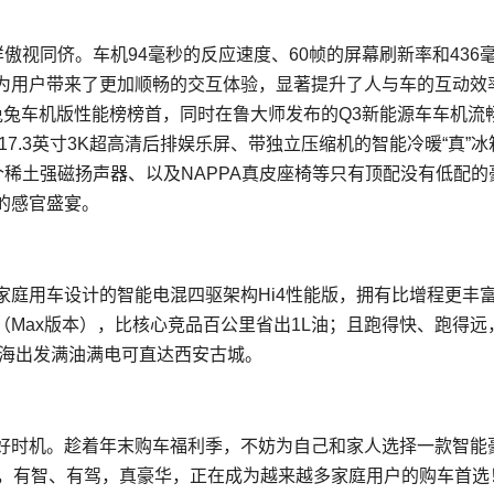
傲视同侪。车机94毫秒的反应速度、60帧的屏幕刷新率和436
为用户带来了更加顺畅的交互体验，显著提升了人与车的互动效
兔兔车机版性能榜榜首，同时在鲁大师发布的Q3新能源车车机流
7.3英寸3K超高清后排娱乐屏、带独立压缩机的智能冷暖“真”冰
配备23个稀土强磁扬声器、以及NAPPA真皮座椅等只有顶配没有低配
的感官盛宴。
家庭用车设计的智能电混四驱架构Hi4性能版，拥有比增程更丰
0km（Max版本），比核心竞品百公里省出1L油；且跑得快、跑得远
，从上海出发满油满电可直达西安古城。
好时机。趁着年末购车福利季，不妨为自己和家人选择一款智能
山，有智、有驾，真豪华，正在成为越来越多家庭用户的购车首选