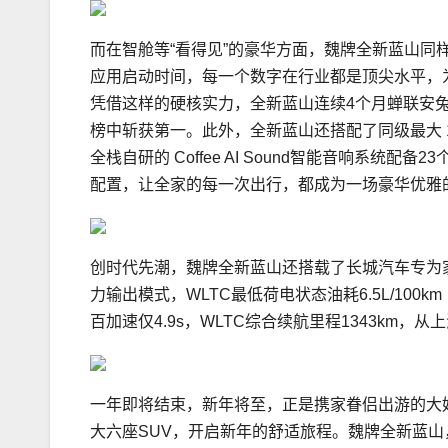
而在智舱等“看得见”的豪华方面，魏牌全新蓝山同样
应用启动时间，每一个数字在行业都是顶尖水平，
凭借这样的硬核实力，全新蓝山连续4个月蝉联安
榜中斩获第一。此外，全新蓝山还搭配了同级最大 1
全栈自研的 Coffee AI Sound智能音响系统
配置，让全家的每一次出行，都成为一场豪华优雅
创时代先潮，魏牌全新蓝山还搭载了长城汽车专为
力输出模式，WLTC最低荷电状态油耗6.5L/10
百加速仅4.9s，WLTC综合续航里程1343km
一年即将结束，新年将至，正是携家眷侣出游的大
大六座SUV，开启新年的舒适旅程。魏牌全新蓝