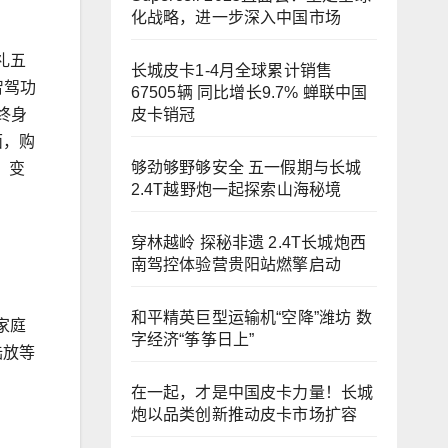
化战略，进一步深入中国市场
礼五
长城皮卡1-4月全球累计销售
智驾功
67505辆 同比增长9.7% 蝉联中国
皮卡销冠
终身
面，购
够劲够野够安全 五一假期与长城
、变
2.4T越野炮一起探索山海秘境
穿林越岭 探秘非遗 2.4T长城炮西
南驾控体验营贵阳站燃擎启动
和平精英巨型运输机“空降”潍坊 数
家庭
字经济“筝筝日上”
陆放等
在一起，才是中国皮卡力量！长城
炮以品类创新推动皮卡市场扩容