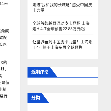
11米
走进“我和我的长城炮” 感受中国皮
卡力量
全球首款越野混动皮卡登场 山海
炮Hi4-T全球预售22.88万元起
逐渐成
端配
让世界看到中国皮卡力量！山海炮
如冰
Hi4-T将于上海车展全球预售
X的
感器，
近期评论
构
还是偏
别精
绕行
分类