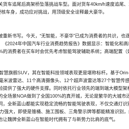
货车追尾后高架桥坠落挑战车型。面对货车40km/h速度追尾、
硬核车身，成功应对挑战，用顶级安全诠释最大豪华。
被重新书写。今天，“无智能，不豪华”已成为消费者的共识，也
）《2024年中国汽车行业消费趋势报告》数据显示：智能化和高
8%的消费者在买车时会优先考虑智能驾驶辅助系统；高端配置（
慧旗舰SUV，其在智能科技领域表现更是堪称标杆。基于Orin-
毫米波雷达、11个高清摄像头、12个超声波雷达等27个智慧传
验提供了强大的硬件支撑。同时依托行业领先的端到端大模型架
的全场景NOA做到了全国100%的真开城，无论是繁华的大城市
同，全新蓝山都能实现稳定流畅的智能驾驶表现，不仅交通灯识
能力强大，即使是锥桶、施工围板、三角警示牌等都能精准识别，
也让魏牌全新蓝山在智能时代拥有了与新势力比肩的底气。