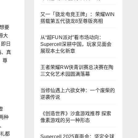
又一「骁龙电竞王牌」：荣耀WIN
搭载第五代骁龙8至尊版亮相
想要
源大
从“超FUN派对”看市场动向：
。即日
Supercell深耕中国，玩家见面会
展现本土化新章
箱、真
，尊
王者荣耀RW侠青训赛总决赛在陶
三文化艺术园圆满落幕
当修仙遇上六欲女神：一个废柴的
逆袭传说
虚
《创造世界》沙盒游戏推荐 探索
”两种
像素游戏的另一种形态
、
一礼都
Supercell 2025直面会：坚定全球