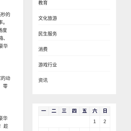
教育
毫秒的
文化旅游
率。
畅度
民生服务
箱、
的豪华
消费
游戏行业
富的动
资讯
，零
一
二
三
四
五
六
日
豪华
1
2
！趁