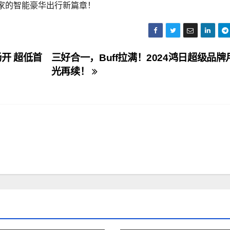
家的智能豪华出行新篇章！
开 超低首
​三好合一，Buff拉满！2024鸿日超级品牌
光再续！