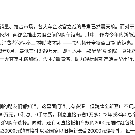
刺销量、抢占市场，各大车企收官之战的号角已然震天响。而对于
不少厂商都会推出力度空前的购车钜惠。其中，作为今年的新能
大消费者倾情奉上“神助攻”福利——“0息畅开全新蓝山”超值钜惠
3年0息，最低首付8.99万元，即可入手一款配备“真影院、真冰
还有十大尊享礼遇加码，含“礼”量满满，助力轻松解锁高端豪华出行
销的朋友们都知道，这里面门道儿有多深！但魏牌全新蓝山不玩
99万元，0利息、0手续费，利息直接节省1万多；“2年或3年0息
的购车选择。同时，还有可直接抵扣车款的2000元限时红包礼
最高30000元的置换礼以及国家以旧换新最高20000元焕新礼，每