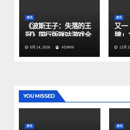
资讯
资讯
《波斯王子：失落的王
又一
冠》国行版咪咕游戏全
牌」
网独家首发上线
五代
6月 14, 2026
ADMIN
12月 26
YOU MISSED
资讯
资讯