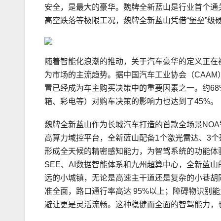
安全，是最大的豪华。魏牌全新蓝山是行业首个通关
高空跌落等极限工况，魏牌全新蓝山凭借“堡垒”级
随着智能化浪潮的推动，关于汽车豪华的定义正在
为市场的主流趋势。据中国汽车工业协会（CAAM
置已经成为车主购买决策中的重要因素之一。约6
箱、彩电等）对购车决策的影响力也达到了45%。
魏牌全新蓝山作为长城汽车打造的首款全场景NOA智
高算力域控平台，全新蓝山配备1个激光雷达、3个
形成全天候的精密感知能力，为智驾系统的功能体
SEE、AI数据智能体系和九州超算中心，全新蓝山
远的小城镇，无论是高速主干道还是复杂的小巷胡
准全面，路口通行率高达 95%以上；障碍物识别
避让更是灵活流畅。这种稳健而全面的智驾能力，