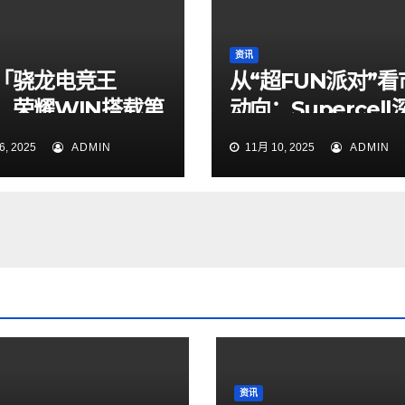
资讯
「骁龙电竞王
从“超FUN派对”看
：荣耀WIN搭载第
动向：Supercell
骁龙8至尊版亮相
中国，玩家见面会
, 2025
ADMIN
11月 10, 2025
ADMIN
本土化新章
资讯