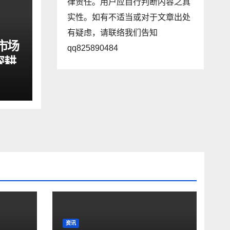
律责任。用户应自行判断内容之真
实性。如有不适当或对于文章出处
有疑虑，请联络我们告知
市场
qq825890484
深耕
展现
资讯