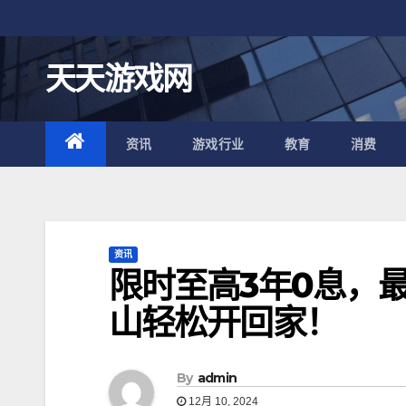
跳
至
内
天天游戏网
容
资讯
游戏行业
教育
消费
资讯
限时至高3年0息，最
山轻松开回家！
By
admin
12月 10, 2024