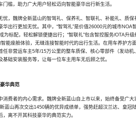
车门槛，助力广大用户轻松迈向智能豪华出行新生活。
无忧，魏牌全新蓝山的智驾礼、保养礼、智联礼、补能礼、质保
出行更加无忧。其中，“智驾礼”是价值26000元的城市NOA
为标配，轻松解锁便捷出行；“智联礼”包含智控服务/OTA升级
的智能座舱体验，无缝连接智能时代的出行生活。在用车养护方
任非营运车主5年/15万公里的整车质保、核心零部件（发动机
及基础安装服务等，让每一位车主用车无后顾之忧。
技豪华典范
中消费者的内心需求。魏牌全新蓝山自上市以来，始终备受广大
），全新蓝山再次交出1450辆的优异成绩单，强势赶超汉兰达、皇冠
后，离不开其科技豪华的典范实力。