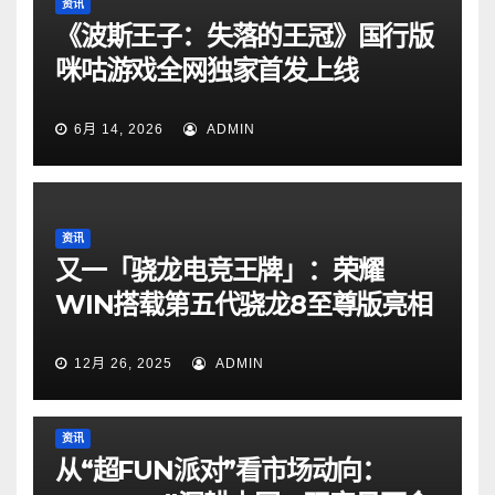
资讯
《波斯王子：失落的王冠》国行版
咪咕游戏全网独家首发上线
6月 14, 2026
ADMIN
资讯
又一「骁龙电竞王牌」：荣耀
WIN搭载第五代骁龙8至尊版亮相
12月 26, 2025
ADMIN
资讯
从“超FUN派对”看市场动向：