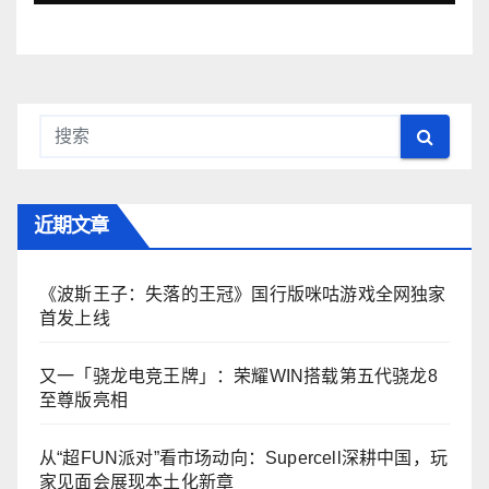
近期文章
《波斯王子：失落的王冠》国行版咪咕游戏全网独家
首发上线
又一「骁龙电竞王牌」：荣耀WIN搭载第五代骁龙8
至尊版亮相
从“超FUN派对”看市场动向：Supercell深耕中国，玩
家见面会展现本土化新章