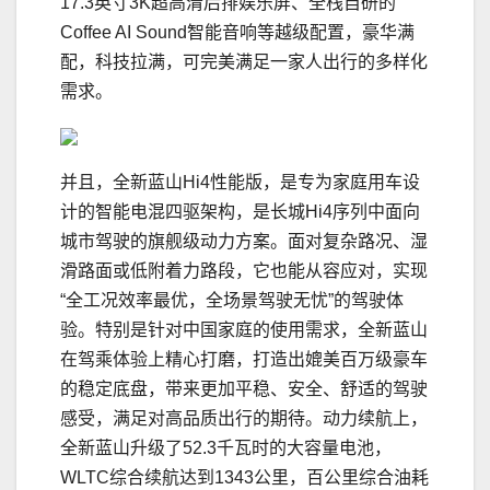
17.3英寸3K超高清后排娱乐屏、全栈自研的
Coffee AI Sound智能音响等越级配置，豪华满
配，科技拉满，可完美满足一家人出行的多样化
需求。
并且，全新蓝山Hi4性能版，是专为家庭用车设
计的智能电混四驱架构，是长城Hi4序列中面向
城市驾驶的旗舰级动力方案。面对复杂路况、湿
滑路面或低附着力路段，它也能从容应对，实现
“全工况效率最优，全场景驾驶无忧”的驾驶体
验。特别是针对中国家庭的使用需求，全新蓝山
在驾乘体验上精心打磨，打造出媲美百万级豪车
的稳定底盘，带来更加平稳、安全、舒适的驾驶
感受，满足对高品质出行的期待。动力续航上，
全新蓝山升级了52.3千瓦时的大容量电池，
WLTC综合续航达到1343公里，百公里综合油耗