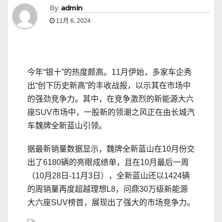
By
admin
11月 6, 2024
今年“银十”的热度颇高。11月伊始，多家车企秀
出“创下历史新高”的丰收战报，以示其在市场中
的强劲竞争力。其中，在竞争激烈的新能源大六
座SUV市场中，一股新的领潮之风正在由长城汽
车魏牌全新蓝山引领。
据最新销量数据显示，魏牌全新蓝山在10月份交
出了6180辆的亮眼成绩单，且在10月最后一周
（10月28日-11月3日），全新蓝山还以1424辆
的周销量再度超越理想L8，问鼎30万级新能源
大六座SUV榜首，展现出了强大的市场竞争力。