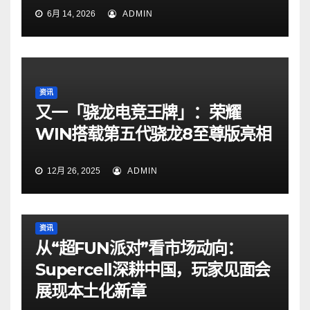
6月 14, 2026
ADMIN
资讯
又一「骁龙电竞王牌」：荣耀
WIN搭载第五代骁龙8至尊版亮相
12月 26, 2025
ADMIN
资讯
从“超FUN派对”看市场动向：
Supercell深耕中国，玩家见面会
展现本土化新章