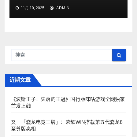
11月 10, 2025
ADMIN
近期文章
《波斯王子：失落的王冠》国行版咪咕游戏全网独家
首发上线
又一「骁龙电竞王牌」：荣耀WIN搭载第五代骁龙8
至尊版亮相