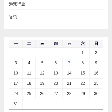
游戏行业
资讯
一
二
三
四
五
六
日
1
2
3
4
5
6
7
8
9
10
11
12
13
14
15
16
17
18
19
20
21
22
23
24
25
26
27
28
29
30
31