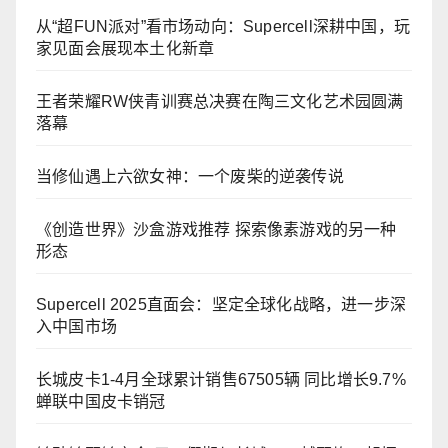
从“超FUN派对”看市场动向：Supercell深耕中国，玩
家见面会展现本土化新章
王者荣耀RW侠青训赛总决赛在陶三文化艺术园圆满
落幕
当修仙遇上六欲女神：一个废柴的逆袭传说
《创造世界》沙盒游戏推荐 探索像素游戏的另一种
形态
Supercell 2025直面会：坚定全球化战略，进一步深
入中国市场
长城皮卡1-4月全球累计销售67505辆 同比增长9.7%
蝉联中国皮卡销冠