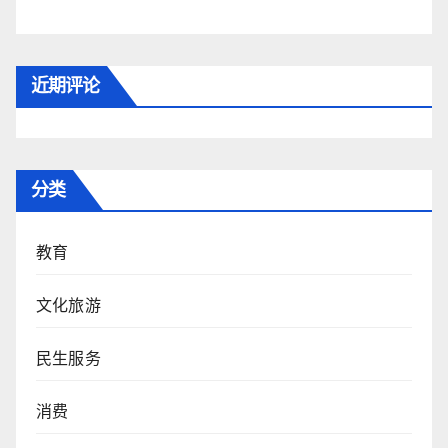
近期评论
分类
教育
文化旅游
民生服务
消费