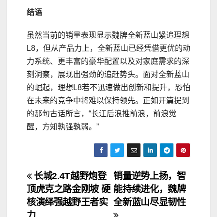
结语
虽然当前的销量表现显示魏牌全新蓝山紧追理想
L8，但从产品力上，全新蓝山已经凭借更优的动
力系统、更丰富的豪华配置以及对家庭需求的深
刻洞察，展现出强劲的追赶势头。面对全新蓝山
的崛起，理想L8若不迅速做出创新和提升，恐怕
在未来的竞争中将难以保持领先。正如开篇提到
的那句古话所言，“长江后浪推前浪，前浪觉
醒，方知孰强孰弱。”
文
长城2.4T越野炮登
销量逆势上扬，智
顶虎克之路金刚坡 硬
能持续进化，魏牌
章
核演绎强越野王者实
全新蓝山尽显韧性
力