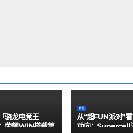
资讯
「骁龙电竞王
从“超FUN派对”
：荣耀WIN搭载第
动向：Supercel