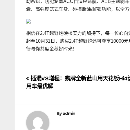
助系统，功能涵盖ACC自适应巡航、AEB主动刹
囊、高强度笼式车身、碰撞断油/解锁功能，以全
相信在2.4T越野炮硬核实力的加持下，每一位心
起至10月31日，购买2.4T越野炮还可尊享1000
待与你共度金秋好时光！
文
插混VS增程：魏牌全新蓝山用天花板Hi4
用车最优解
章
导
航
By
admin