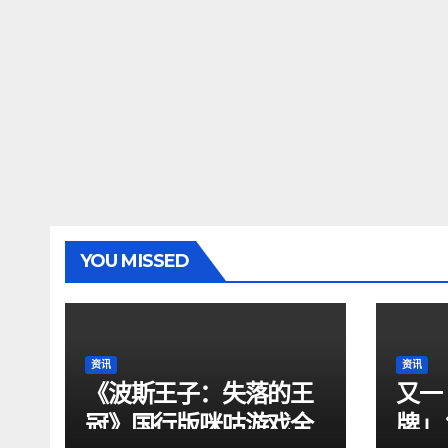
YOU MISSED
资讯
资讯
《波斯王子：失落的王
又一
冠》国行版咪咕游戏全
牌」