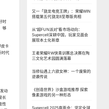
又一「骁龙电竞王牌」：荣耀WIN
搭载第五代骁龙8至尊版亮相
好时
、够
从“超FUN派对”看市场动向：
Supercell深耕中国，玩家见面会
展现本土化新章
野皮卡
新时代
王者荣耀RW侠青训赛总决赛在陶
三文化艺术园圆满落幕
当修仙遇上六欲女神：一个废柴的
逆袭传说
《创造世界》沙盒游戏推荐 探索
，发动
像素游戏的另一种形态
是长
佳性
Supercell 2025直面会：坚定全球