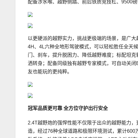
配备涉水喉、越野侧踏、前后铁质竞技杠、9500磅
以更硬派的越野实力，挑战更极端的场景，是广大越
4H、4L六种全地形驾驶模式，可以轻松胜任全天
门、刹车，提升脱困力、降低越野难度；标配坦克
洒转身；配备同级独有越野专家模式，可自动关闭E
友也能玩的更纯粹。
冠军品质更可靠
全方位守护出行安全
2.4T越野炮的强悍性能不仅限于出众的越野能力
造，经过76种全球道路和极限环境测试，累计600