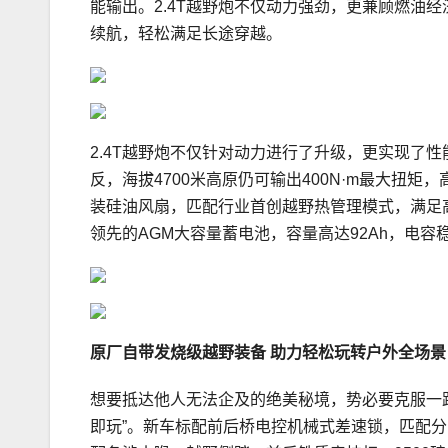
能输出。2.4T越野炮不仅动力强劲，更兼顾燃油经济
续航，轻松满足长途穿越。
2.4T越野炮不仅针对动力进行了升级，更实现了
反，海拔4700米高原仍可输出400N·m最大扭
装硅油风扇，匹配行业首创越野热管理模式，满足
领先的AGM大容量蓄电池，容量高达92Ah，电
原厂自带发烧级越野装备
助力
轻松玩转户外全场景
想要抵达他人无法企及的绝美秘境，势必要克服一路
即玩”。新车标配前后桥电控机械式差速锁，匹配