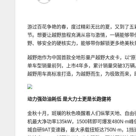
游过百花争艳的春，度过精彩无比的夏，又到了五
节。想要让越野旅程充满从容与激情，一辆能够带你
野、够安全的硬核实力，能够带你解锁更多绝美秋
越野炮作为中国首款全地形量产越野大皮卡，以“
单车型销量前列，上市4年多，累计销量突破3万辆。
越野用车高标准打造，为越野而生，为极致而来，
动力强劲油耗低
是大力士更是长跑健将
金秋十月，斑斓的秋色唤醒着人们纵擎天地、自由征服
机最大净功率135kW，1500转即可爆发480
城自研9AT变速器，最大承载扭矩达750N·m，1挡