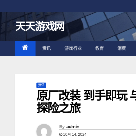
跳
至
内
天天游戏网
容
资讯
游戏行业
教育
消费
资讯
原厂改装 到手即玩 
探险之旅
By
admin
10月 14, 2024