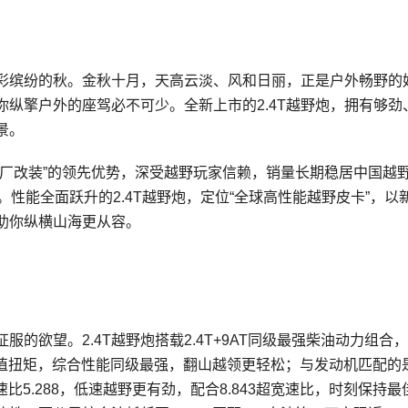
彩缤纷的秋。金秋十月，天高云淡、风和日丽，正是户外畅野的
纵擎户外的座驾必不可少。全新上市的2.4T越野炮，拥有够劲
景。
原厂改装”的领先优势，深受越野玩家信赖，销量长期稳居中国越
性能全面跃升的2.4T越野炮，定位“全球高性能越野皮卡”，以
助你纵横山海更从容。
的欲望。2.4T越野炮搭载2.4T+9AT同级最强柴油动力组合
N·m峰值扭矩，综合性能同级最强，翻山越领更轻松；与发动机匹配的
速比5.288，低速越野更有劲，配合8.843超宽速比，时刻保持最