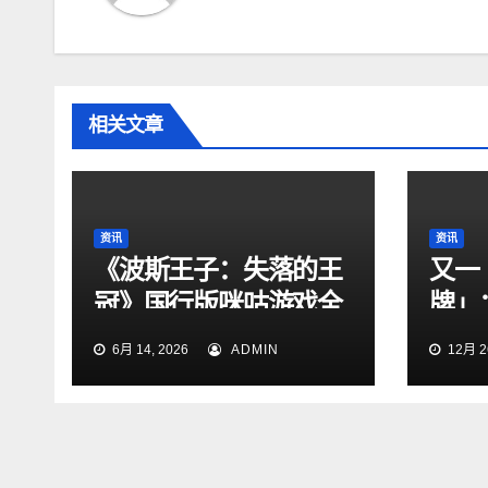
相关文章
资讯
资讯
《波斯王子：失落的王
又一
冠》国行版咪咕游戏全
牌」
网独家首发上线
五代
6月 14, 2026
ADMIN
12月 26