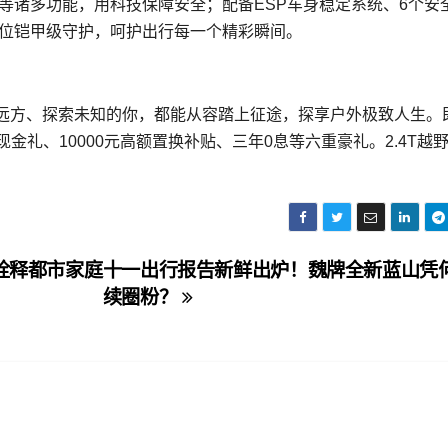
车等诸多功能，用科技保障安全；配备ESP车身稳定系统、6个安
方位铠甲级守护，呵护出行每一个精彩瞬间。
向远方、探索未知的你，都能从容踏上征途，探享户外极致人生。
0元现金礼、10000元高额置换补贴、三年0息等六重豪礼。2.4T越
诠释都市家庭
十一出行报告新鲜出炉！魏牌全新蓝山凭
续圈粉？