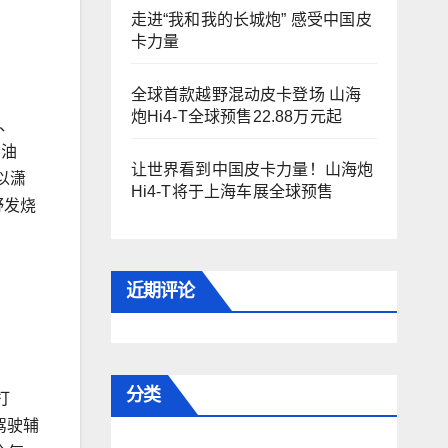
走进“我和我的长城炮” 感受中国皮
卡力量
全球首款越野混动皮卡登场 山海
炮Hi4-T全球预售22.88万元起
、
制油
让世界看到中国皮卡力量！山海炮
以潇
Hi4-T将于上海车展全球预售
野发烧
近期评论
分类
打
驾驶辅