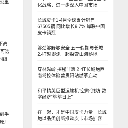
0公里
化战略，进一步深入中国市场
长城皮卡1-4月全球累计销售
67505辆 同比增长9.7% 蝉联中国
皮卡销冠
不高
够劲够野够安全 五一假期与长城
，可选
2.4T越野炮一起探索山海秘境
同级
！
穿林越岭 探秘非遗 2.4T长城炮西
南驾控体验营贵阳站燃擎启动
和平精英巨型运输机“空降”潍坊 数
字经济“筝筝日上”
在一起，才是中国皮卡力量！长城
“到手
炮以品类创新推动皮卡市场扩容
原厂