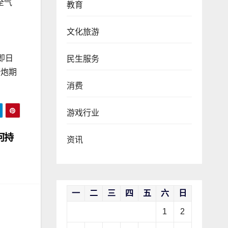
全气
教育
文化旅游
即日
民生服务
野炮期
消费
游戏行业
何持
资讯
一
二
三
四
五
六
日
1
2