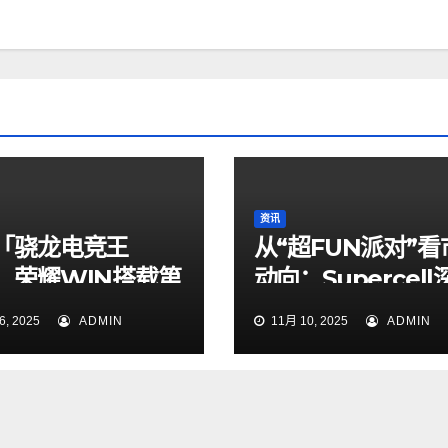
资讯
「骁龙电竞王
从“超FUN派对”看
：荣耀WIN搭载第
动向：Supercell
骁龙8至尊版亮相
中国，玩家见面会
, 2025
ADMIN
11月 10, 2025
ADMIN
本土化新章