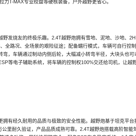
拉力T-MAX专业绞盘等硬核装备，户外越野更省心。
野发烧友的终极乐趣。2.4T越野炮拥有雪地、泥地、沙地、2H
候、全路况、全场景的艰险征途；配备蠕行模式，车辆可自行控
转弯，车辆通过制动内侧后轮，大幅减小转弯半径，大块头也可
SP等电子辅助系统，将车辆的控制权100%交还给司机，让越
，更拥有经久耐用的品质与极致的安全性能。越野炮基于坦克平台
万公里耐久验证，产品品质成熟可靠。2.4T越野炮搭载高阶智能