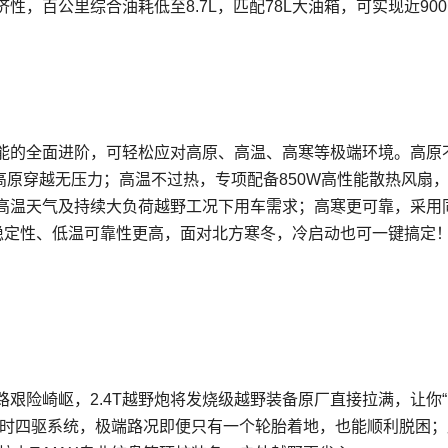
性，百公里综合油耗低至8.7L，匹配78L大油箱，可实现近90
性能的全面进阶，可轻松应对高原、高温、高寒等极端环境。高原
矩，高原穿越无压力；高温不过热，专项配备850W高性能散热风扇
高温天气及持续大负荷越野工况下用车需求；高寒更可靠，采用
容稳定性、低温可靠性更高，面对北方寒冬，冷启动也可一键搞定
艰险崎岖，2.4T越野炮将发烧级越野装备原厂直接拉满，让你
分时四驱系统，极端路况即便只有一个轮胎着地，也能顺利脱困；