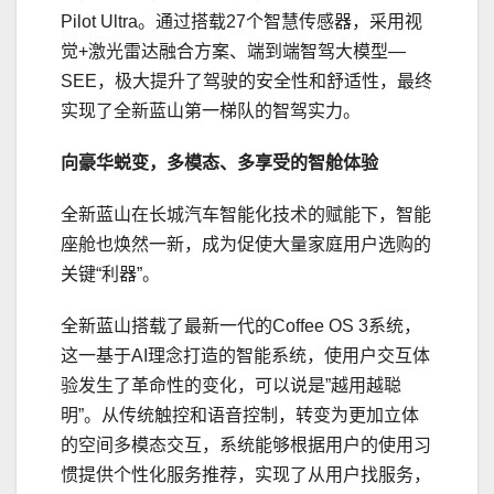
Pilot Ultra。通过搭载27个智慧传感器，采用视
觉+激光雷达融合方案、端到端智驾大模型—
SEE，极大提升了驾驶的安全性和舒适性，最终
实现了全新蓝山第一梯队的智驾实力。
向豪华蜕变
，
多模态、多享受
的
智
舱体验
全新蓝山在长城汽车智能化技术的赋能下，智能
座舱也焕然一新，成为促使大量家庭用户选购的
关键“利器”。
全新蓝山搭载了最新一代的Coffee OS 3系统，
这一基于AI理念打造的智能系统，使用户交互体
验发生了革命性的变化，可以说是”越用越聪
明”。从传统触控和语音控制，转变为更加立体
的空间多模态交互，系统能够根据用户的使用
习
惯提供个性化服务推荐，实现了从用户找服务，