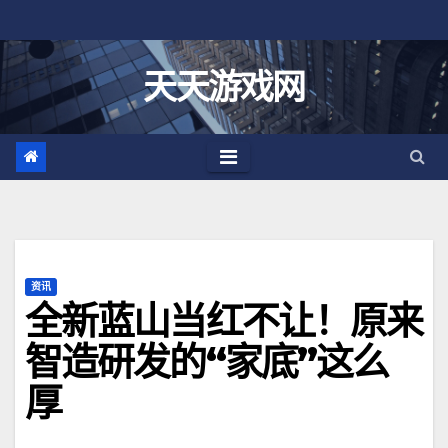
跳
至
内
天天游戏网
容
资讯
全新蓝山当红不让！原来
智造研发的“家底”这么
厚