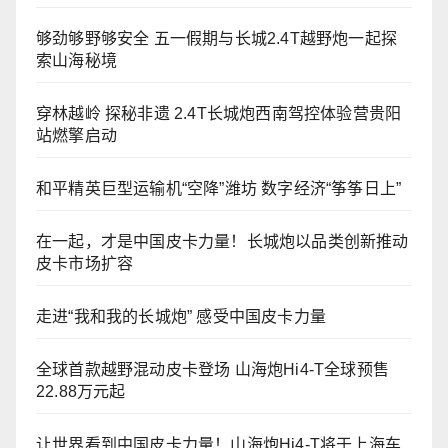
够劲够野够安全 五一假期与长城2.4T越野炮一起探
索山海秘境
穿林越岭 探秘非遗 2.4T长城炮西南驾控体验营贵阳
站燃擎启动
和平精英巨型运输机“空降”潍坊 数字经济“筝筝日上”
在一起，才是中国皮卡力量！长城炮以品类创新推动
皮卡市场扩容
走进“我和我的长城炮” 感受中国皮卡力量
全球首款越野混动皮卡登场 山海炮Hi4-T全球预售
22.88万元起
让世界看到中国皮卡力量！山海炮Hi4-T将于上海车