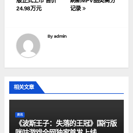
版正式上市 售价
刷新MPV品类高分
导
24.98万元
记录
航
By
admin
相关文章
资讯
《波斯王子：失落的王冠》国行版
咪咕游戏全网独家首发上线