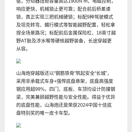
驱，分动器扭矩容量高达1900N·m，电磁控制，
响应更快，机械锁止更可靠；配合前后桥差速
锁，真正实现三把机械硬锁；标配9种驾驶模式
及坦克转弯、蠕行模式等智能越野配置，轻松拿
捏全场景路况；标配前后金属保险杠、18英寸越
野AT胎及涉水喉等硬核越野装备，长途穿越更
从容。
山海炮穿越版还以“钢筋铁骨”筑起安全“长城”，
采用非承载式车身+强悍底盘悬架，底盘高强度
钢应用超99%，四门、底板、车顶均设计防撞钢
梁，完美兼顾越野性能与安全性能。得益于优异
的底盘性能，山海炮还是荣获2024中国十佳底
盘特别奖的唯一皮卡车型。