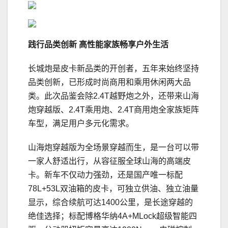
践行
品类创新
高性能家族畅享户外生活
长城炮是皮卡新品类的开创者，五年来始终坚持
品类创新，已形成时尚商用和乘用休闲两大品
类。此次品鉴会除2.4T越野炮之外，还带来山海
炮穿越版、2.4T乘用炮、2.4T商用炮全家族矩阵
车型，满足用户多元化需求。
山海炮穿越版为全场景穿越而生，是一台可以带
一家人舒适出行，从容征服全球山海的高端皮
卡。新车不仅动力强劲，还是国产唯一标配
78L+53L双油箱的皮卡，可独立供油、独立油量
显示，综合续航可达1400公里，是长途穿越的
绝佳选择；标配博格华纳4A+MLock超级智能四