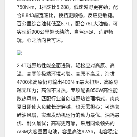
750N·m，1挡速比5.288，低速越野更有劲；配
合8.843超宽速比，换挡更顺畅，反应更敏捷。
百公里综合油耗低至8.7L，配合78L大油箱，可
实现近900公里超长续航，自驾远足、荒野畅
玩，心之所向皆可达。
2.4T越野炮性能全面进阶，轻松应对高原、高
温、高寒等极端环境考验。高原不高反，海拔
4700米高原仍可输出400N·m最大扭矩，高原穿
越无压力；高温不过热，专项配备850W高性能
散热风扇，匹配行业首创越野热管理模式，炎炎
夏日即使大负载长途穿越，也无需担心；可选装
硅油风扇，实现发动机运行的动力最优、油耗最
优、耐久最优；高寒更可靠，采用同级领先的
AGM大容量蓄电池，容量高达92Ah，电容稳定