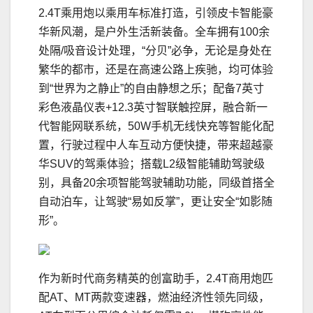
2.4T乘用炮以乘用车标准打造，引领皮卡智能豪
华新风潮，是户外生活新装备。全车拥有100余
处隔/吸音设计处理，“分贝”必争，无论是身处在
繁华的都市，还是在高速公路上疾驰，均可体验
到“世界为之静止”的自由静想之乐；配备7英寸
彩色液晶仪表+12.3英寸智联触控屏，融合新一
代智能网联系统，50W手机无线快充等智能化配
置，行驶过程中人车互动方便快捷，带来超越豪
华SUV的驾乘体验；搭载L2级智能辅助驾驶级
别，具备20余项智能驾驶辅助功能，同级首搭全
自动泊车，让驾驶“易如反掌”，更让安全“如影随
形”。
作为新时代商务精英的创富助手，2.4T商用炮匹
配AT、MT两款变速器，燃油经济性领先同级，