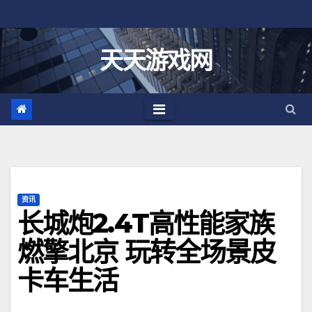
跳
至
内
天天游戏网
容
资讯
长城炮2.4T高性能家族
燃擎北京 玩转全场景皮
卡车生活