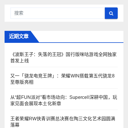
近期文章
《波斯王子：失落的王冠》国行版咪咕游戏全网独家
首发上线
又一「骁龙电竞王牌」：荣耀WIN搭载第五代骁龙8
至尊版亮相
从“超FUN派对”看市场动向：Supercell深耕中国，玩
家见面会展现本土化新章
王者荣耀RW侠青训赛总决赛在陶三文化艺术园圆满
落幕