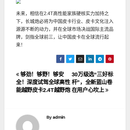
未来，相信在2.4T高性能家族硬核实力加持之
下，长城炮必将为中国皮卡行业、皮卡文化注入
源源不断的动力，并在全球市场决战国际主流品
牌，剑指全球前三，让中国皮卡在全球流行起
来！
文
够劲！够野！够安
30万级选“三好标
全！深度试驾全球高性
杆”，全新蓝山卷
章
能越野皮卡2.4T越野炮
在用户心坎上
导
航
By
admin