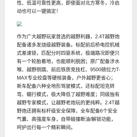
性、低温可靠性更高，即使面对北方寒冬，冷启
动也可以一键搞定！
作为广大越野玩家首选的越野利器，2.4T越野炮
配备诸多发烧级越野装备。标配前后桥电控机械
式差速锁，匹配分时四驱系统，极端路况即便只
有一个轮胎着地，也能顺利脱困；原厂配备涉水
喉、越野侧踏、前后铁质竞技杠、9500磅拉力T-
MAX专业绞盘等硬核装备，户外越野更省心；
新车配备六种全地形驾驶模式，还标配坦克转
弯、蠕行模式，极大降低了越野难度；同级独有
越野专家模式，让越野老炮玩的更纯粹。2.4T越
野炮还拥有标杆级安全保障，全车配备6个安全
气囊、高强度车身，自带碰撞断油/解锁功能，
呵护出行每一个精彩瞬间。