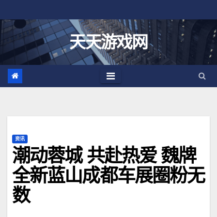
跳
至
内
天天游戏网
容
资讯
潮动蓉城 共赴热爱 魏牌
全新蓝山成都车展圈粉无
数