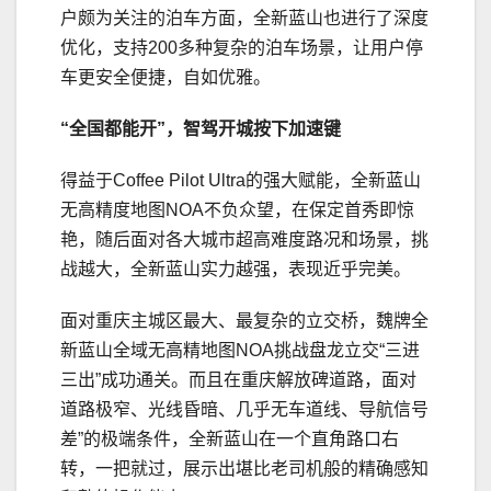
户颇为关注的泊车方面，全新蓝山也进行了深度
优化，支持200多种复杂的泊车场景，让用户停
车更安全便捷，自如优雅。
“全国都能开”
，
智驾开城
按下加速键
得益于Coffee Pilot Ultra的强大赋能，全新蓝山
无高精度地图NOA不负众望，在保定首秀即惊
艳，随后面对各大城市超高难度路况和场景，挑
战越大，全新蓝山实力越强，表现近乎完美。
面对重庆主城区最大、最复杂的立交桥，魏牌全
新蓝山全域无高精地图NOA挑战盘龙立交“三进
三出”成功通关。而且在重庆解放碑道路，面对
道路极窄、光线昏暗、几乎无车道线、导航信号
差”的极端条件，全新蓝山在一个直角路口右
转，一把就过，展示出堪比老司机般的精确感知