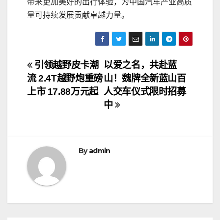
带来更加美好的出行体验，为中国汽车产业高质
量可持续发展贡献卓越力量。
文
引领越野皮卡潮
以爱之名，共赴蓝
流 2.4T越野炮重磅
山！魏牌全新蓝山百
章
上市 17.88万元起
人交车仪式限时招募
导
中
航
By
admin