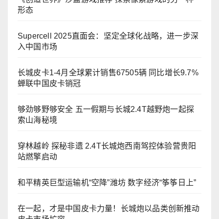
形态
Supercell 2025直面会：坚定全球化战略，进一步深
入中国市场
长城皮卡1-4月全球累计销售67505辆 同比增长9.7%
蝉联中国皮卡销冠
够劲够野够安全 五一假期与长城2.4T越野炮一起探
索山海秘境
穿林越岭 探秘非遗 2.4T长城炮西南驾控体验营贵阳
站燃擎启动
和平精英巨型运输机“空降”潍坊 数字经济“筝筝日上”
在一起，才是中国皮卡力量！长城炮以品类创新推动