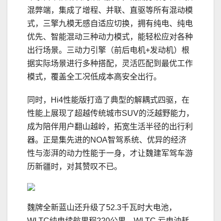
混弊端，集成了增程、并联、直驱等所有混动模
式，三擎九模无感自适应切换，拥有纯电、纯电
优先、智能混动三种动力模式，能轻松应对各种
出行场景。三动力引擎（前后电机+发动机）根
据实际场景进行多种搭配，灵活匹配到最优工作
模式，覆盖全工况低成本高安全出行。
同时，Hi4性能版打造了典型的解耦式四驱，在
性能上展现了超越传统城市SUV的泛越野能力，
成为陪伴用户翻山越岭，拓宽生活半径的出行利
器。正是集先进的NOA智驾系统、优异的经济
性与澎湃的动力性能于一身，才让魏建军驾车游
历新疆时，对其赞叹不已。
魏牌全新蓝山还升级了52.3千瓦时大电池，
WLTC纯电续航里程220公里，WLTC 亏电油耗