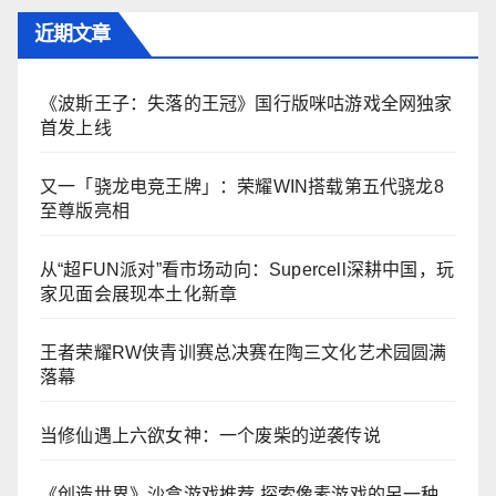
近期文章
《波斯王子：失落的王冠》国行版咪咕游戏全网独家
首发上线
又一「骁龙电竞王牌」：荣耀WIN搭载第五代骁龙8
至尊版亮相
从“超FUN派对”看市场动向：Supercell深耕中国，玩
家见面会展现本土化新章
王者荣耀RW侠青训赛总决赛在陶三文化艺术园圆满
落幕
当修仙遇上六欲女神：一个废柴的逆袭传说
《创造世界》沙盒游戏推荐 探索像素游戏的另一种