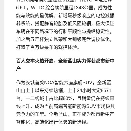
6.6 L，WLTC 综合续航里程1343公里，成为性
能与效能的最优解。新增毫秒级响应的电控减振
器系统，搭配静音轮胎及低风阻轮辋，极大保证
车辆在不同路况下的行驶平顺性与操纵稳定性，
加之后五连杆独立悬架和大师级底盘调校优化，
打造了百万级豪车的驾控体验。
百人交车火热开启
，
全新蓝山实力俘获都市新中
产
作为长城首款NOA智能六座旗舰SUV，全新蓝
山自上市以来持续热销，上市24小时大定8571
台，一二线城市占比超80%，且销量仍在持续直
线上升，成为当前高端智能新能源SUV市场极具
竞争力的车型。全新蓝山，正在成为都市新中产
智能化、高端化出行体验的新选择。