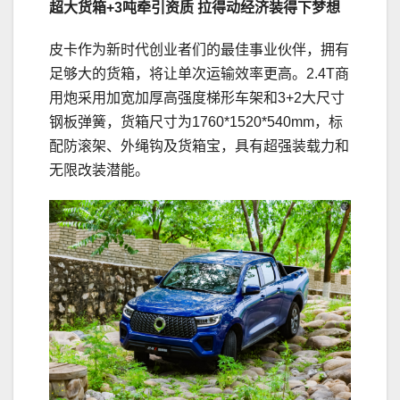
超大货箱+3吨牵引资质
拉得动经济装得下梦想
皮卡作为新时代创业者们的最佳事业伙伴，拥有
足够大的货箱，将让单次运输效率更高。2.4T商
用炮采用加宽加厚高强度梯形车架和3+2大尺寸
钢板弹簧，货箱尺寸为1760*1520*540mm，标
配防滚架、外绳钩及货箱宝，具有超强装载力和
无限改装潜能。