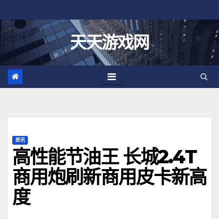
跳
至
内
天天游戏网
容
资讯
高性能节油王 长城2.4T
商用炮刷新商用皮卡新高
度