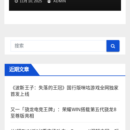
11月 10, 2025
ADMIN
近期文章
《波斯王子：失落的王冠》国行版咪咕游戏全网独家
首发上线
又一「骁龙电竞王牌」：荣耀WIN搭载第五代骁龙8
至尊版亮相