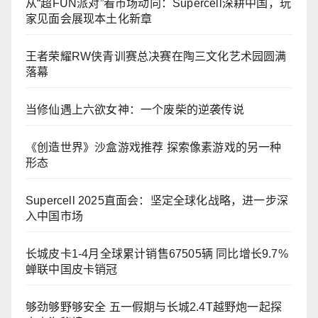
从“超FUN派对”看市场动向：Supercell深耕中国，玩
家见面会展现本土化新章
王者荣耀RW侠青训赛总决赛在陶三文化艺术园圆满
落幕
当修仙遇上六欲女神：一个废柴的逆袭传说
《创造世界》沙盒游戏推荐 探索像素游戏的另一种
形态
Supercell 2025直面会：坚定全球化战略，进一步深
入中国市场
长城皮卡1-4月全球累计销售67505辆 同比增长9.7%
蝉联中国皮卡销冠
够劲够野够安全 五一假期与长城2.4T越野炮一起探