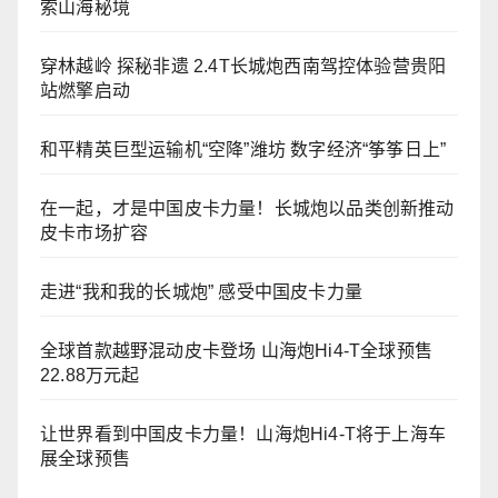
索山海秘境
穿林越岭 探秘非遗 2.4T长城炮西南驾控体验营贵阳
站燃擎启动
和平精英巨型运输机“空降”潍坊 数字经济“筝筝日上”
在一起，才是中国皮卡力量！长城炮以品类创新推动
皮卡市场扩容
走进“我和我的长城炮” 感受中国皮卡力量
全球首款越野混动皮卡登场 山海炮Hi4-T全球预售
22.88万元起
让世界看到中国皮卡力量！山海炮Hi4-T将于上海车
展全球预售