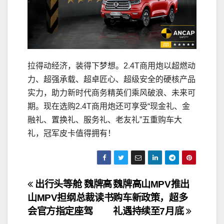
拉得动经济，装得下梦想。2.4T商用炮以超燃动
力、超强承载、超卓匠心、超级安全的硬核产品
实力，助力新时代商务精英们乘风破浪、未来可
期。现在选购2.4T商用炮还可享受“现金礼、金
融礼、置换礼、服务礼、老友礼”五重购车大
礼，冠军皮卡值得拥有！
文
出行头等舱 魏牌高
魏牌高山MPV推出
山MPV担纲总裁读书
购车新政策，超多
章
会官方指定座驾
礼遇持续至7月底