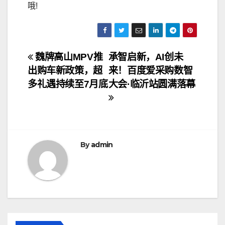
哦!
文
魏牌高山MPV推
承智启新，AI创未
出购车新政策，超
来！百度爱采购数智
章
多礼遇持续至7月底
大会·临沂站圆满落幕
导
航
By
admin