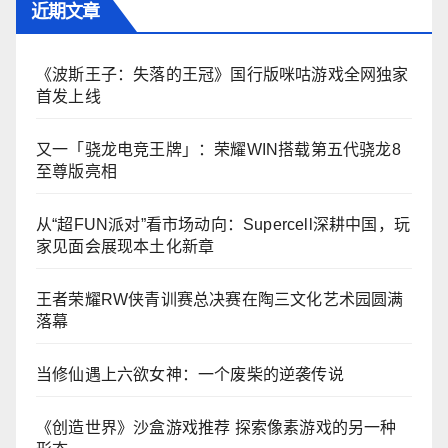
近期文章
《波斯王子：失落的王冠》国行版咪咕游戏全网独家
首发上线
又一「骁龙电竞王牌」：荣耀WIN搭载第五代骁龙8
至尊版亮相
从“超FUN派对”看市场动向：Supercell深耕中国，玩
家见面会展现本土化新章
王者荣耀RW侠青训赛总决赛在陶三文化艺术园圆满
落幕
当修仙遇上六欲女神：一个废柴的逆袭传说
《创造世界》沙盒游戏推荐 探索像素游戏的另一种