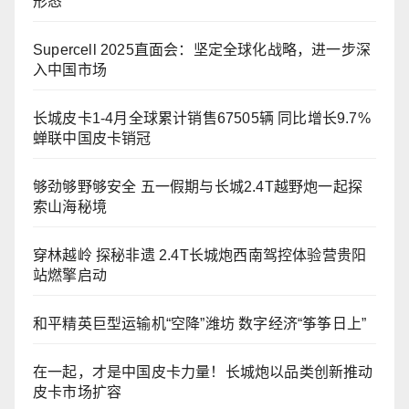
形态
Supercell 2025直面会：坚定全球化战略，进一步深
入中国市场
长城皮卡1-4月全球累计销售67505辆 同比增长9.7%
蝉联中国皮卡销冠
够劲够野够安全 五一假期与长城2.4T越野炮一起探
索山海秘境
穿林越岭 探秘非遗 2.4T长城炮西南驾控体验营贵阳
站燃擎启动
和平精英巨型运输机“空降”潍坊 数字经济“筝筝日上”
在一起，才是中国皮卡力量！长城炮以品类创新推动
皮卡市场扩容