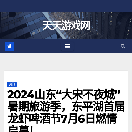
跳
至
内
天天游戏网
容
资讯
2024山东“大宋不夜城”
暑期旅游季，东平湖首届
龙虾啤酒节7月6日燃情
启幕！