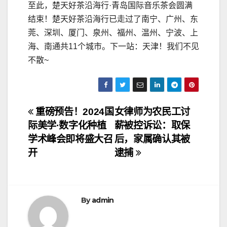
至此，楚天好茶沿海行·青岛国际音乐茶会圆满
结束！楚天好茶沿海行已走过了南宁、广州、东
莞、深圳、厦门、泉州、福州、温州、宁波、上
海、南通共11个城市。下一站：天津！我们不见
不散~
文
重磅预告！2024国
女律师为农民工讨
际美学·数字化种植
薪被控诉讼：取保
章
学术峰会即将盛大召
后，家属确认其被
导
开
逮捕
航
By
admin