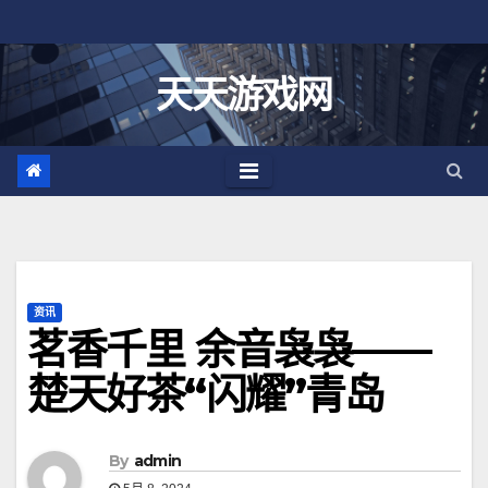
跳
至
内
天天游戏网
容
资讯
茗香千里 余音袅袅——
楚天好茶“闪耀”青岛
By
admin