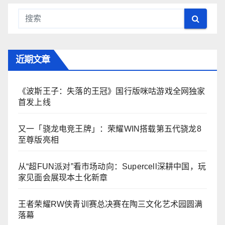
近期文章
《波斯王子：失落的王冠》国行版咪咕游戏全网独家
首发上线
又一「骁龙电竞王牌」：荣耀WIN搭载第五代骁龙8
至尊版亮相
从“超FUN派对”看市场动向：Supercell深耕中国，玩
家见面会展现本土化新章
王者荣耀RW侠青训赛总决赛在陶三文化艺术园圆满
落幕