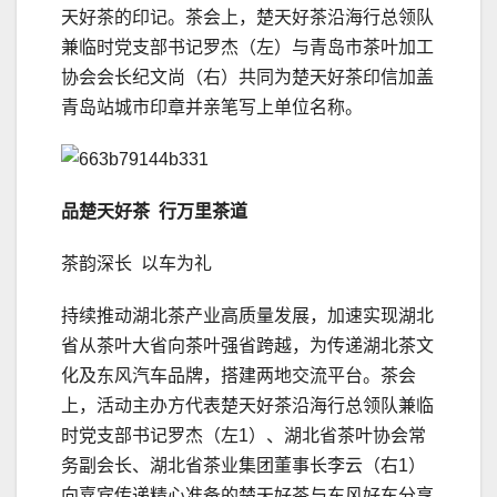
天好茶的印记。茶会上，楚天好茶沿海行总领队
兼临时党支部
书记
罗杰（左）与青岛市茶叶加工
协会会长纪文尚（右）共同为楚天好茶印信加盖
青岛站城市印章并亲笔写上单位名称。
品楚天好茶 行万里茶道
茶韵深长 以车为礼
持续推动湖北茶产业高质量发展，加速实现湖北
省从茶叶大省向茶叶强省跨越，为传递湖北茶文
化及东风汽车品牌，搭建两地交流平台。茶会
上，活动主办方代表楚天好茶沿海行总领队兼临
时党支部
书记
罗杰（左1）、湖北省茶叶协会常
务副会长、湖北省茶业集团董事长李云（右1）
向嘉宾传递精心准备的楚天好茶与东风好车分享